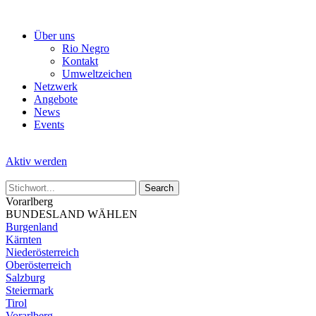
Skip
to
Über uns
the
Rio Negro
content
Kontakt
Umweltzeichen
Netzwerk
Angebote
News
Events
Aktiv werden
Vorarlberg
BUNDESLAND WÄHLEN
Burgenland
Kärnten
Niederösterreich
Oberösterreich
Salzburg
Steiermark
Tirol
Vorarlberg