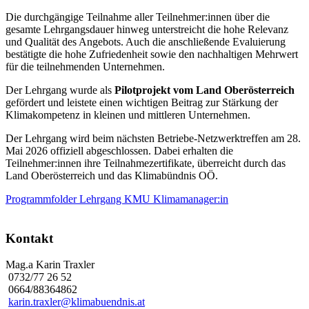
Die durchgängige Teilnahme aller Teilnehmer:innen über die
gesamte Lehrgangsdauer hinweg unterstreicht die hohe Relevanz
und Qualität des Angebots. Auch die anschließende Evaluierung
bestätigte die hohe Zufriedenheit sowie den nachhaltigen Mehrwert
für die teilnehmenden Unternehmen.
Der Lehrgang wurde als
Pilotprojekt vom Land Oberösterreich
gefördert und leistete einen wichtigen Beitrag zur Stärkung der
Klimakompetenz in kleinen und mittleren Unternehmen.
Der Lehrgang wird beim nächsten Betriebe-Netzwerktreffen am 28.
Mai 2026 offiziell abgeschlossen. Dabei erhalten die
Teilnehmer:innen ihre Teilnahmezertifikate, überreicht durch das
Land Oberösterreich und das Klimabündnis OÖ.
Programmfolder Lehrgang KMU Klimamanager:in
Kontakt
Mag.a Karin Traxler
0732/77 26 52
0664/88364862
karin.traxler@klimabuendnis.at