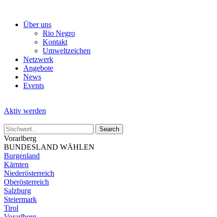
Skip
to
Über uns
the
Rio Negro
content
Kontakt
Umweltzeichen
Netzwerk
Angebote
News
Events
Aktiv werden
Vorarlberg
BUNDESLAND WÄHLEN
Burgenland
Kärnten
Niederösterreich
Oberösterreich
Salzburg
Steiermark
Tirol
Vorarlberg