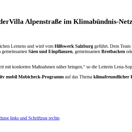
derVilla Alpenstraße im Klimabündnis-Net
itlichen Lernens und wird vom
Hilfswerk Salzburg
geführt. Dem Team i
im gemeinsamen
Säen und Einpflanzen
, gemeinsamen
Brotbacken
ode
it mit konkreten Maßnahmen näher bringen,“ so die Leiterin Lena-Sop
itv mobil Mobicheck-Programm
auf das Thema
klimafreundlicher