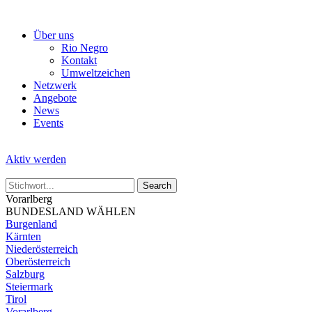
Skip
to
Über uns
the
Rio Negro
content
Kontakt
Umweltzeichen
Netzwerk
Angebote
News
Events
Aktiv werden
Vorarlberg
BUNDESLAND WÄHLEN
Burgenland
Kärnten
Niederösterreich
Oberösterreich
Salzburg
Steiermark
Tirol
Vorarlberg