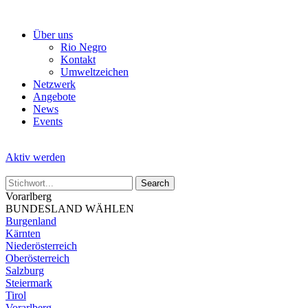
Skip
to
Über uns
the
Rio Negro
content
Kontakt
Umweltzeichen
Netzwerk
Angebote
News
Events
Aktiv werden
Vorarlberg
BUNDESLAND WÄHLEN
Burgenland
Kärnten
Niederösterreich
Oberösterreich
Salzburg
Steiermark
Tirol
Vorarlberg