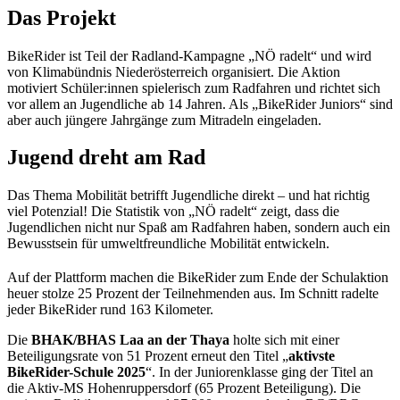
Das Projekt
BikeRider ist Teil der Radland-Kampagne „NÖ radelt“ und wird
von Klimabündnis Niederösterreich organisiert. Die Aktion
motiviert Schüler:innen spielerisch zum Radfahren und richtet sich
vor allem an Jugendliche ab 14 Jahren. Als „BikeRider Juniors“ sind
aber auch jüngere Jahrgänge zum Mitradeln eingeladen.
Jugend dreht am Rad
Das Thema Mobilität betrifft Jugendliche direkt – und hat richtig
viel Potenzial! Die Statistik von „NÖ radelt“ zeigt, dass die
Jugendlichen nicht nur Spaß am Radfahren haben, sondern auch ein
Bewusstsein für umweltfreundliche Mobilität entwickeln.
Auf der Plattform machen die BikeRider zum Ende der Schulaktion
heuer stolze 25 Prozent der Teilnehmenden aus. Im Schnitt radelte
jeder BikeRider rund 163 Kilometer.
Die
BHAK/BHAS Laa an der Thaya
holte sich mit einer
Beteiligungsrate von 51 Prozent erneut den Titel „
aktivste
BikeRider-Schule 2025
“. In der Juniorenklasse ging der Titel an
die Aktiv-MS Hohenruppersdorf (65 Prozent Beteiligung). Die