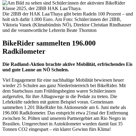
Die 2IBB der HAK Laa/Thaya gibt beim Radeln 100 Prozent – und
holt sich dafür 1.000 Euro. Am Foto: Schüler:innen der 2IBB,
Viktoria Vanek (Klimabündnis NÖ), Direktor Christian Rindhauser
und die verantwortliche Lehrerin Beate Thornton
BikeRider sammelten 196.000
Radkilometer
Die Radland-Aktion brachte aktive Mobilität, erfrischendes Eis
und gute Laune an NÖ Schulen.
Viel Engagement für eine nachhaltige Mobilität bewiesen heuer
wieder 25 Schulen aus ganz Niederösterreich bei BikeRider. Mit
dem Startschuss zum Frühlingsbeginn waren Schüler:innen
aufgerufen, für ihre Alltagswege in die Pedale zu treten. Die
Lehrkräfte radelten mit gutem Beispiel voran. Gemeinsam
sammelten 1.201 BikeRider bis Aktionsende am 6. Juni mehr als
196.000 Radkilometer. Das entspricht etwa 21mal der Entfernung
zwischen St. Pölten und unserem Partnergebiet am Rio Negro in
Brasilien. Umgerechnet in Autokilometer wurden damit fast 35
Tonnen CO2 eingespart – ein klarer Gewinn fürs Klima!