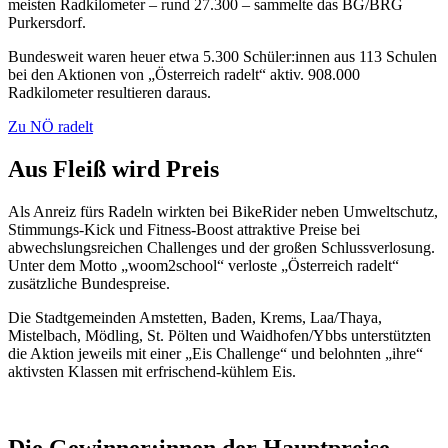
meisten Radkilometer – rund 27.300 – sammelte das BG/BRG
Purkersdorf.
Bundesweit waren heuer etwa 5.300 Schüler:innen aus 113 Schulen
bei den Aktionen von „Österreich radelt“ aktiv. 908.000
Radkilometer resultieren daraus.
Zu NÖ radelt
Aus Fleiß wird Preis
Als Anreiz fürs Radeln wirkten bei BikeRider neben Umweltschutz,
Stimmungs-Kick und Fitness-Boost attraktive Preise bei
abwechslungsreichen Challenges und der großen Schlussverlosung.
Unter dem Motto „woom2school“ verloste „Österreich radelt“
zusätzliche Bundespreise.
Die Stadtgemeinden Amstetten, Baden, Krems, Laa/Thaya,
Mistelbach, Mödling, St. Pölten und Waidhofen/Ybbs unterstützten
die Aktion jeweils mit einer „Eis Challenge“ und belohnten „ihre“
aktivsten Klassen mit erfrischend-kühlem Eis.
Die Gewinner:innen der Hauptpreise