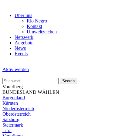
Skip
to
Über uns
the
Rio Negro
content
Kontakt
Umweltzeichen
Netzwerk
Angebote
News
Events
Aktiv werden
Vorarlberg
BUNDESLAND WÄHLEN
Burgenland
Kärnten
Niederösterreich
Oberösterreich
Salzburg
Steiermark
Tirol
Vorarlberg