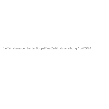
Die Teilnehmenden bei der DoppelPlus-Zertifikatsverleihung April 2024
Irene Milewski,