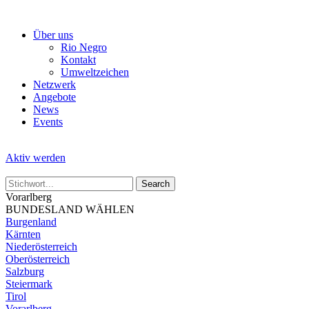
Skip
to
Über uns
the
Rio Negro
content
Kontakt
Umweltzeichen
Netzwerk
Angebote
News
Events
Aktiv werden
Vorarlberg
BUNDESLAND WÄHLEN
Burgenland
Kärnten
Niederösterreich
Oberösterreich
Salzburg
Steiermark
Tirol
Vorarlberg