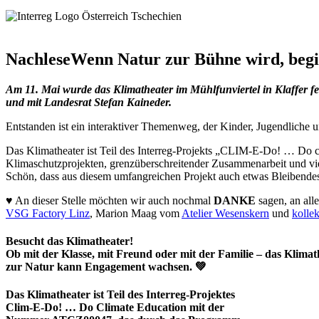
Nachlese
Wenn Natur zur Bühne wird, begin
Am 11. Mai wurde das Klimatheater im Mühlfunviertel in Klaffer f
und mit Landesrat Stefan Kaineder.
Entstanden ist ein interaktiver Themenweg, der Kinder, Jugendliche 
Das Klimatheater ist Teil des Interreg-Projekts „CLIM-E-Do! … Do cli
Klimaschutzprojekten, grenzüberschreitender Zusammenarbeit und vi
Schön, dass aus diesem umfangreichen Projekt auch etwas Bleibendes e
♥ An dieser Stelle möchten wir auch nochmal
DANKE
sagen, an all
VSG Factory Linz
, Marion Maag vom
Atelier Wesenskern
und
kolle
Besucht das Klimatheater!
Ob mit der Klasse, mit Freund oder mit der Familie – das Klim
zur Natur kann Engagement wachsen. 💚
Das Klimatheater ist Teil des Interreg-Projektes
Clim-E-Do! … Do Climate Education mit der