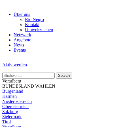
Skip
to
Über uns
the
Rio Negro
content
Kontakt
Umweltzeichen
Netzwerk
Angebote
News
Events
Aktiv werden
Vorarlberg
BUNDESLAND WÄHLEN
Burgenland
Kärnten
Niederösterreich
Oberösterreich
Salzburg
Steiermark
Tirol
Vorarlberg