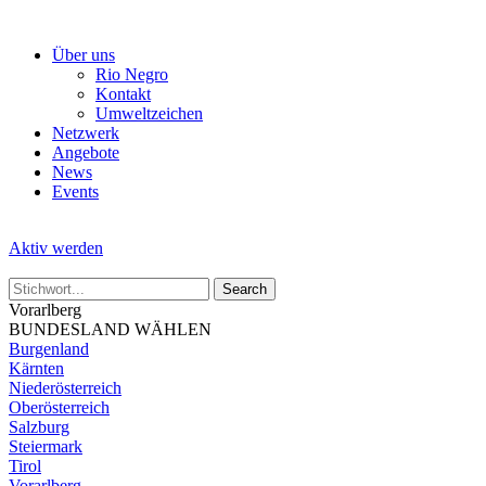
Skip
to
Über uns
the
Rio Negro
content
Kontakt
Umweltzeichen
Netzwerk
Angebote
News
Events
Aktiv werden
Vorarlberg
BUNDESLAND WÄHLEN
Burgenland
Kärnten
Niederösterreich
Oberösterreich
Salzburg
Steiermark
Tirol
Vorarlberg