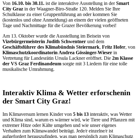
Von
16.10. bis 30.11.
ist die interaktive Ausstellung in der
Smart
City Graz
in der Waagner-Biro-Straße 120. Melden Sie Ihre
Schulklasse zu einer Gruppenführung an oder kommen Sie
(kostenlos und ohne Anmeldung) an einem der vielen geöffneten
Tage und Nachmittage für die Grazer Bevölkerung vorbei!
Am 13. Oktober wurde die Ausstellung im Beisein von
Vizebürgermeisterin Judith Schwentner
und dem
Geschäftsführer des Klimabündnis Steiermark
,
Fritz Hofer
, von
Klimaschutzkoordinatorin Andrea Gössinger-Wieser
in
Vertretung für Landesrätin Ursula Lackner eröffnet. Die
2m Klasse
der VS Graz Ferdinandeum
sorgte mit 3 Liedern für eine tolle
musikalische Umrahmung.
Interaktiv Klima & Wetter erforschen
in
der Smart City Graz!
Im Klimaversum lernen Kinder von
5 bis 13
interaktiv, was Wetter
und Klima sind, warum es wärmer wird, wie Tiere und Pflanzen mit
extremer Hitze oder Kälte umgehen und wie unser eigenes
Verhalten zum Klimawandel beiträgt. Jede/r einzelne/r ist
aufgefordert herauszufinden, was man persönlich zum Klimaschutz