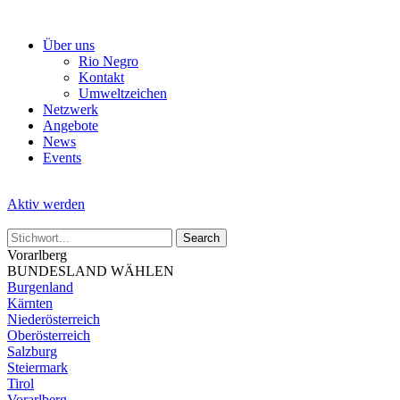
Skip
to
Über uns
the
Rio Negro
content
Kontakt
Umweltzeichen
Netzwerk
Angebote
News
Events
Aktiv werden
Vorarlberg
BUNDESLAND WÄHLEN
Burgenland
Kärnten
Niederösterreich
Oberösterreich
Salzburg
Steiermark
Tirol
Vorarlberg