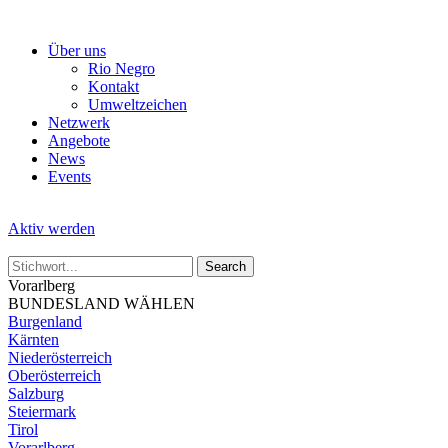
Skip
to
Über uns
the
Rio Negro
content
Kontakt
Umweltzeichen
Netzwerk
Angebote
News
Events
Aktiv werden
Vorarlberg
BUNDESLAND WÄHLEN
Burgenland
Kärnten
Niederösterreich
Oberösterreich
Salzburg
Steiermark
Tirol
Vorarlberg