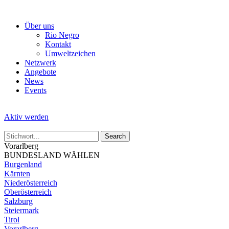
Skip
to
Über uns
the
Rio Negro
content
Kontakt
Umweltzeichen
Netzwerk
Angebote
News
Events
Aktiv werden
Vorarlberg
BUNDESLAND WÄHLEN
Burgenland
Kärnten
Niederösterreich
Oberösterreich
Salzburg
Steiermark
Tirol
Vorarlberg