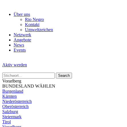
Skip
to
Über uns
the
Rio Negro
content
Kontakt
Umweltzeichen
Netzwerk
Angebote
News
Events
Aktiv werden
Vorarlberg
BUNDESLAND WÄHLEN
Burgenland
Kärnten
Niederösterreich
Oberösterreich
Salzburg
Steiermark
Tirol
Vorarlberg