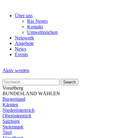
Skip
to
Über uns
the
Rio Negro
content
Kontakt
Umweltzeichen
Netzwerk
Angebote
News
Events
Aktiv werden
Vorarlberg
BUNDESLAND WÄHLEN
Burgenland
Kärnten
Niederösterreich
Oberösterreich
Salzburg
Steiermark
Tirol
Vorarlberg