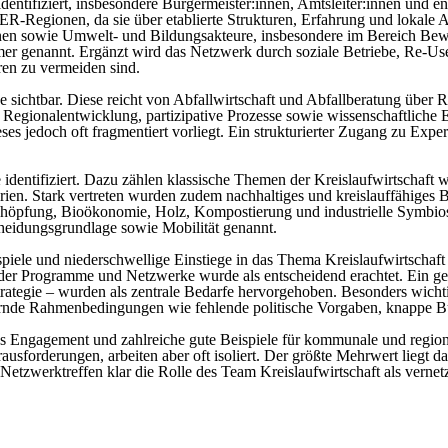
ntifiziert, insbesondere Bürgermeister:innen, Amtsleiter:innen und en
ionen, da sie über etablierte Strukturen, Erfahrung und lokale Ans
nnen sowie Umwelt- und Bildungsakteure, insbesondere im Bereich Bew
mmer genannt. Ergänzt wird das Netzwerk durch soziale Betriebe, Re-
ren zu vermeiden sind.
 sichtbar. Diese reicht von Abfallwirtschaft und Abfallberatung über R
Regionalentwicklung, partizipative Prozesse sowie wissenschaftliche
es jedoch oft fragmentiert vorliegt. Ein strukturierter Zugang zu Exp
entifiziert. Dazu zählen klassische Themen der Kreislaufwirtschaft 
erien. Stark vertreten wurden zudem nachhaltiges und kreislauffähig
schöpfung, Bioökonomie, Holz, Kompostierung und industrielle Symbio
cheidungsgrundlage sowie Mobilität genannt.
ispiele und niederschwellige Einstiege in das Thema Kreislaufwirtsch
er Programme und Netzwerke wurde als entscheidend erachtet. Ein ge
rategie – wurden als zentrale Bedarfe hervorgehoben. Besonders wicht
rnde Rahmenbedingungen wie fehlende politische Vorgaben, knappe B
hes Engagement und zahlreiche gute Beispiele für kommunale und regiona
ausforderungen, arbeiten aber oft isoliert. Der größte Mehrwert liegt
 Netzwerktreffen klar die Rolle des Team Kreislaufwirtschaft als verne