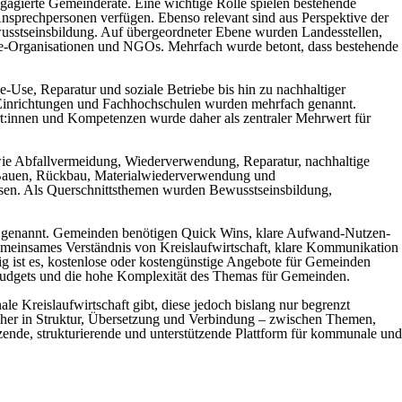
gagierte Gemeinderäte. Eine wichtige Rolle spielen bestehende
prechpersonen verfügen. Ebenso relevant sind aus Perspektive der
usstseinsbildung. Auf übergeordneter Ebene wurden Landesstellen,
Use-Organisationen und NGOs. Mehrfach wurde betont, dass bestehende
e-Use, Reparatur und soziale Betriebe bis hin zu nachhaltiger
 Einrichtungen und Fachhochschulen wurden mehrfach genannt.
ert:innen und Kompetenzen wurde daher als zentraler Mehrwert für
wie Abfallvermeidung, Wiederverwendung, Reparatur, nachhaltige
es Bauen, Rückbau, Materialwiederverwendung und
sen. Als Querschnittsthemen wurden Bewusstseinsbildung,
aft genannt. Gemeinden benötigen Quick Wins, klare Aufwand-Nutzen-
meinsames Verständnis von Kreislaufwirtschaft, klare Kommunikation
ig ist es, kostenlose oder kostengünstige Angebote für Gemeinden
udgets und die hohe Komplexität des Themas für Gemeinden.
le Kreislaufwirtschaft gibt, diese jedoch bislang nur begrenzt
 daher in Struktur, Übersetzung und Verbindung – zwischen Themen,
tzende, strukturierende und unterstützende Plattform für kommunale und