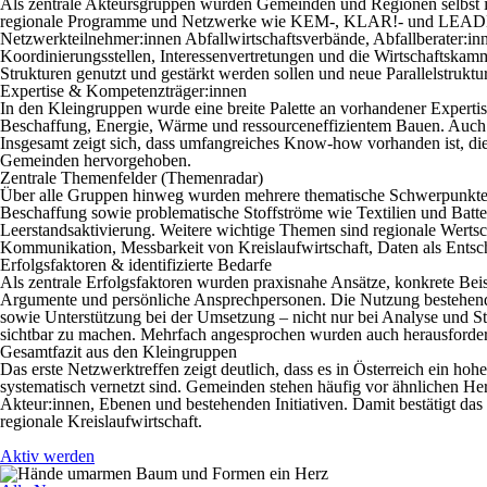
Als zentrale Akteursgruppen wurden Gemeinden und Regionen selbst ide
regionale Programme und Netzwerke wie KEM-, KLAR!- und LEADER-Reg
Netzwerkteilnehmer:innen Abfallwirtschaftsverbände, Abfallberater:i
Koordinierungsstellen, Interessenvertretungen und die Wirtschaftska
Strukturen genutzt und gestärkt werden sollen und neue Parallelstruktu
Expertise & Kompetenzträger:innen
In den Kleingruppen wurde eine breite Palette an vorhandener Expertise
Beschaffung, Energie, Wärme und ressourceneffizientem Bauen. Auch 
Insgesamt zeigt sich, dass umfangreiches Know-how vorhanden ist, dies
Gemeinden hervorgehoben.
Zentrale Themenfelder (Themenradar)
Über alle Gruppen hinweg wurden mehrere thematische Schwerpunkte id
Beschaffung sowie problematische Stoffströme wie Textilien und Batt
Leerstandsaktivierung. Weitere wichtige Themen sind regionale Wert
Kommunikation, Messbarkeit von Kreislaufwirtschaft, Daten als Ents
Erfolgsfaktoren & identifizierte Bedarfe
Als zentrale Erfolgsfaktoren wurden praxisnahe Ansätze, konkrete Be
Argumente und persönliche Ansprechpersonen. Die Nutzung bestehend
sowie Unterstützung bei der Umsetzung – nicht nur bei Analyse und St
sichtbar zu machen. Mehrfach angesprochen wurden auch herausforde
Gesamtfazit aus den Kleingruppen
Das erste Netzwerktreffen zeigt deutlich, dass es in Österreich ein ho
systematisch vernetzt sind. Gemeinden stehen häufig vor ähnlichen Her
Akteur:innen, Ebenen und bestehenden Initiativen. Damit bestätigt das
regionale Kreislaufwirtschaft.
Aktiv werden