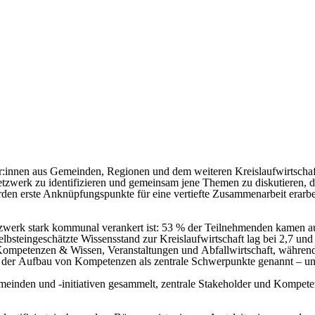
r:innen
aus Gemeinden, Regionen und dem weiteren Kreislaufwirtschaf
etzwerk zu identifizieren und gemeinsam jene Themen zu diskutieren,
rden erste Anknüpfungspunkte für eine vertiefte Zusammenarbeit erarbei
etzwerk stark kommunal
verankert
ist:
53 % der Teilnehmenden kamen a
selbsteingeschätzte Wissensstand zur Kreislaufwirtschaft lag bei
2,7
und 
ompetenzen & Wissen
,
Veranstaltungen
und
Abfallwirtschaft
, während
 der
Aufbau von Kompetenzen
als zentrale Schwerpunkte genannt – und
einden und -initiativen
gesammelt, zentrale Stakeholder
und
Kompeten