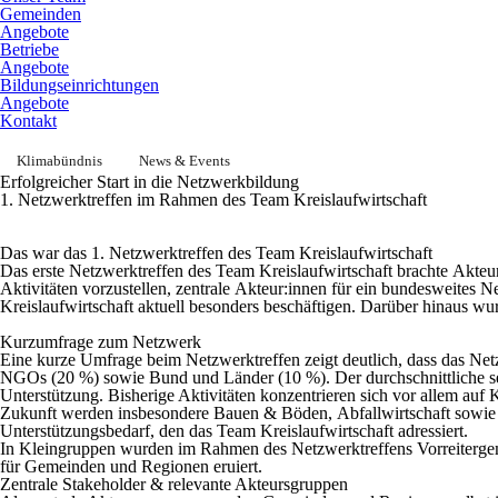
Gemeinden
Angebote
Betriebe
Angebote
Bildungseinrichtungen
Angebote
Kontakt
Klimabündnis
News & Events
Erfolgreicher Start in die Netzwerkbildung
1. Netzwerktreffen im Rahmen des Team Kreislaufwirtschaft
Das war das 1. Netzwerktreffen des Team Kreislaufwirtschaft
Das erste Netzwerktreffen des Team Kreislaufwirtschaft brachte
Akteu
Aktivitäten vorzustellen, zentrale
Akteur:innen
für ein bundesweites N
Kreislaufwirtschaft aktuell besonders beschäftigen. Darüber hinaus wu
Kurzumfrage zum Netzwerk
Eine
kurze
Umfrage beim Netzwerktreffen zeigt deutlich, dass das N
NGOs (20 %)
sowie
Bund und Länder (10 %)
. Der durchschnittliche 
Unterstützung. Bisherige Aktivitäten konzentrieren sich vor allem auf
K
Zukunft werden insbesondere
Bauen & Böden
,
Abfallwirtschaft
sowie
Unterstützungsbedarf, den das
Team Kreislaufwirtschaft
adressiert.
In Kleingruppen wurden im Rahmen des Netzwerktreffens Vorreitergem
für Gemeinden und Regionen eruiert.
Zentrale Stakeholder & relevante Akteursgruppen