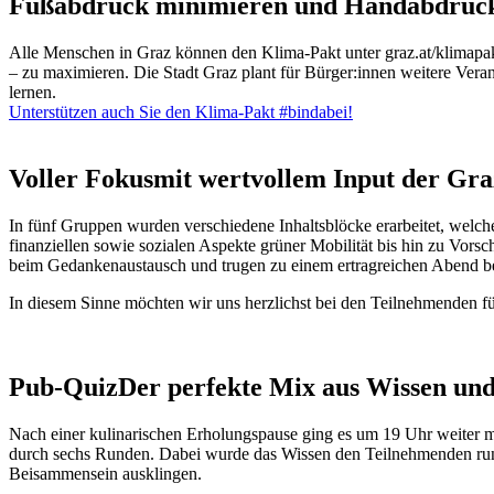
Fußabdruck minimieren und Handabdruc
Alle Menschen in Graz können den Klima-Pakt unter graz.at/klimapak
– zu maximieren. Die Stadt Graz plant für Bürger:innen weitere Vera
lernen.
Unterstützen auch Sie den Klima-Pakt #bindabei!
Voller Fokus
mit wertvollem Input der Gr
In fünf Gruppen wurden verschiedene Inhaltsblöcke erarbeitet, welch
finanziellen sowie sozialen Aspekte grüner Mobilität bis hin zu Vorsc
beim Gedankenaustausch und trugen zu einem ertragreichen Abend be
In diesem Sinne möchten wir uns herzlichst bei den Teilnehmenden fü
Pub-Quiz
Der perfekte Mix aus Wissen un
Nach einer kulinarischen Erholungspause ging es um 19 Uhr weiter
durch sechs Runden. Dabei wurde das Wissen den Teilnehmenden rund
Beisammensein ausklingen.