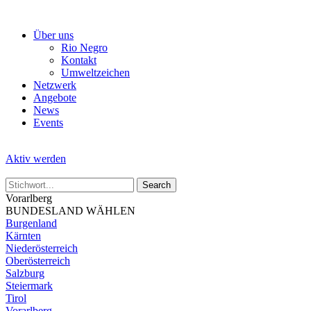
Skip
to
Über uns
the
Rio Negro
content
Kontakt
Umweltzeichen
Netzwerk
Angebote
News
Events
Aktiv werden
Vorarlberg
BUNDESLAND WÄHLEN
Burgenland
Kärnten
Niederösterreich
Oberösterreich
Salzburg
Steiermark
Tirol
Vorarlberg