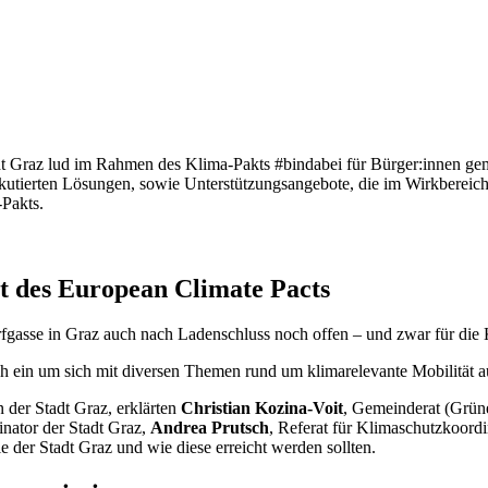
adt Graz lud im Rahmen des Klima-Pakts #bindabei für Bürger:innen g
diskutierten Lösungen, sowie Unterstützungsangebote, die im Wirkberei
-Pakts.
nt des European Climate Pacts
gasse in Graz auch nach Ladenschluss noch offen – und zwar für die
ch ein um sich mit diversen Themen rund um klimarelevante Mobilität a
 der Stadt Graz, erklärten
Christian Kozina-Voit
, Gemeinderat (Grüne
nator der Stadt Graz,
Andrea Prutsch
, Referat für Klimaschutzkoord
 der Stadt Graz und wie diese erreicht werden sollten.