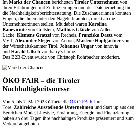
Im
Markt der Chancen
berichteten
Tiroler Unternehmen
von
ihren Erfahrungen mit Zertifizierungen und der Datenerhebung für
die Nachhaltigkeitsberichterstattung. Die Zuschauer:innen konnten
Fragen, die ihnen unter den Nägeln brannten, direkt an die
Unternehmer:innen stellen. Mit dabei waren
Karolina
Baneviciute
von Gottstein,
Matthias Glätzle
von Adler-
Lacke,
Klemens Gratzel
von Recheis,
Franziska Daetz
vom
VVT,
Alexander Steger
von Aeoon,
Marlene Hopfgartner
von
der Wirtschaftskammer Tirol,
Johannes Ungar
von innovia
und
Harald Ultsch
von harry’s home.
Das B2B-Event wurde von Christoph Rohrbacher moderiert.
ÖKO FAIR – die Tiroler
Nachhaltigkeitsmesse
Von 5. bis 7. Mai 2023 öffnete die
ÖKO FAIR
ihre
Tore.
Zahlreiche Ausstellende Unternehmen
und Start-up aus den
Bereichen Mode, Lifestyle, Ernährung, Energie und Finanzierung
haben an drei Tagen ihre nachhaltigen Produkte präsentiert und zum
Verkauf angeboten.