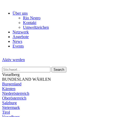
Skip
to
Über uns
the
Rio Negro
content
Kontakt
Umweltzeichen
Netzwerk
Angebote
News
Events
Aktiv werden
Vorarlberg
BUNDESLAND WÄHLEN
Burgenland
Kärnten
Niederösterreich
Oberösterreich
Salzburg
Steiermark
Tirol
Vorarlberg