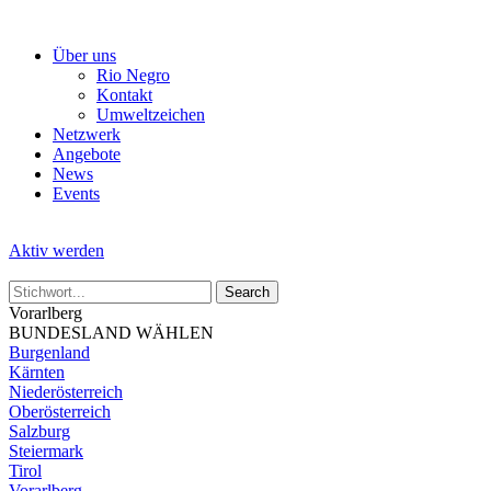
Skip
to
Über uns
the
Rio Negro
content
Kontakt
Umweltzeichen
Netzwerk
Angebote
News
Events
Aktiv werden
Vorarlberg
BUNDESLAND WÄHLEN
Burgenland
Kärnten
Niederösterreich
Oberösterreich
Salzburg
Steiermark
Tirol
Vorarlberg