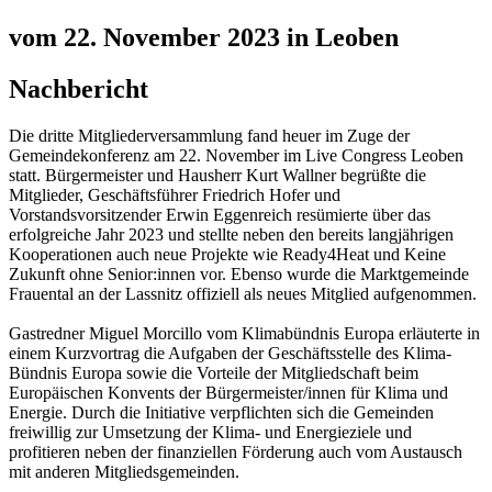
vom 22. November 2023 in Leoben
Nachbericht
Die dritte Mitgliederversammlung fand heuer im Zuge der
Gemeindekonferenz am 22. November im Live Congress Leoben
statt. Bür­ger­meis­ter und Hausherr Kurt Wall­ner begrüßte die
Mitglieder, Geschäftsführer Friedrich Hofer und
Vorstandsvorsitzender Erwin Eggenreich resümierte über das
erfolgreiche Jahr 2023 und stellte neben den bereits langjährigen
Kooperationen auch neue Projekte wie Ready4Heat und Keine
Zukunft ohne Senior:innen vor. Ebenso wurde die Marktgemeinde
Frauental an der Lassnitz offiziell als neues Mitglied aufgenommen.
Gastredner Miguel Morcillo vom Klimabündnis Europa erläuterte in
einem Kurzvortrag die Aufgaben der Geschäftsstelle des Klima-
Bündnis Europa sowie die Vorteile der Mitgliedschaft beim
Europäischen Konvents der Bürgermeister/innen für Klima und
Energie. Durch die Initiative verpflichten sich die Gemeinden
freiwillig zur Umsetzung der Klima- und Energieziele und
profitieren neben der finanziellen Förderung auch vom Austausch
mit anderen Mitgliedsgemeinden.