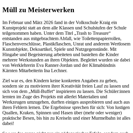
Müll zu Meisterwerken
Im Februar und März 2026 fand in der Volksschule Kraig ein
Kunstprojekt statt an dem alle Klassen und Schulstufen der Schule
teilgenommen haben. Unter dem Titel „Trash to Treasure“
entstanden aus mitgebrachtem Abfall, wie Toilettenpapierrollen,
Flaschenverschlüsse, Plastikflaschen, Unrat und anderem Wertlosem
Kunstobjekte, Dekoartikel, Spiele und Nutzgegenstände. Mit
Hingabe und Begeisterung arbeiteten und bastelten die Kinder
mehrere Werkstunden an ihren Objekten. Begleitet wurden sie dabei
von Werklehrerin Eva Ranner-Jordan und der Klimabündnis
Kärnten Mitarbeiterin Ina Lechner.
Ziel war es, den Kindern keine konkreten Angaben zu geben,
sondern sie zu motivieren ihrer Kreativität freien Lauf zu lassen und
sich von dem „Müll-Buffet“ inspirieren zu lassen. Die Schüler:innen
lernten im Zuge des Projekts mit allerlei Materialien und
Werkzeugen umzugehen, durften einiges ausprobieren und auch aus
ihren Fehlern lernen. Die Ergebnisse sprechen für sich: Von lustigen
Quallen, Kraken, Spinnen und Hasen über (mehr oder weniger)
praktische Besen, bis hin zu Kreiseln und einer Murmelbahn ist alles
dabei!