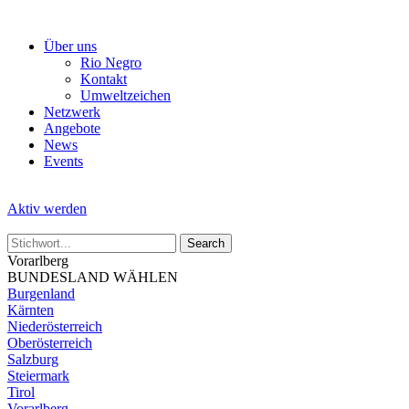
Skip
to
Über uns
the
Rio Negro
content
Kontakt
Umweltzeichen
Netzwerk
Angebote
News
Events
Aktiv werden
Vorarlberg
BUNDESLAND WÄHLEN
Burgenland
Kärnten
Niederösterreich
Oberösterreich
Salzburg
Steiermark
Tirol
Vorarlberg