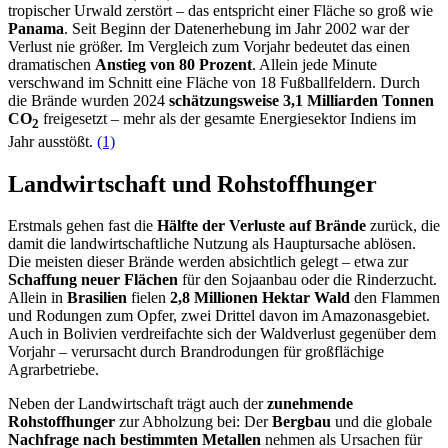
tropischer Urwald zerstört – das entspricht einer Fläche so groß wie
Panama
. Seit Beginn der Datenerhebung im Jahr 2002 war der
Verlust nie größer. Im Vergleich zum Vorjahr bedeutet das einen
dramatischen
Anstieg von 80 Prozent
. Allein jede Minute
verschwand im Schnitt eine Fläche von 18 Fußballfeldern. Durch
die Brände wurden 2024
schätzungsweise 3,1 Milliarden Tonnen
CO
freigesetzt – mehr als der gesamte Energiesektor Indiens im
2
Jahr ausstößt.
(1)
Landwirtschaft und Rohstoffhunger
Erstmals gehen fast die
Hälfte der Verluste auf Brände
zurück, die
damit die landwirtschaftliche Nutzung als Hauptursache ablösen.
Die meisten dieser Brände werden absichtlich gelegt – etwa zur
Schaffung neuer Flächen
für den Sojaanbau oder die Rinderzucht.
Allein in
Brasilien
fielen
2,8 Millionen Hektar Wald
den Flammen
und Rodungen zum Opfer, zwei Drittel davon im Amazonasgebiet.
Auch in Bolivien verdreifachte sich der Waldverlust gegenüber dem
Vorjahr – verursacht durch Brandrodungen für großflächige
Agrarbetriebe.
Neben der Landwirtschaft trägt auch der
zunehmende
Rohstoffhunger
zur Abholzung bei: Der
Bergbau
und die globale
Nachfrage nach bestimmten Metallen
nehmen als Ursachen für