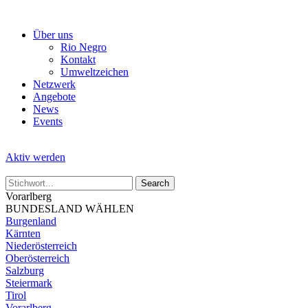
Skip
to
Über uns
the
Rio Negro
content
Kontakt
Umweltzeichen
Netzwerk
Angebote
News
Events
Aktiv werden
Vorarlberg
BUNDESLAND WÄHLEN
Burgenland
Kärnten
Niederösterreich
Oberösterreich
Salzburg
Steiermark
Tirol
Vorarlberg