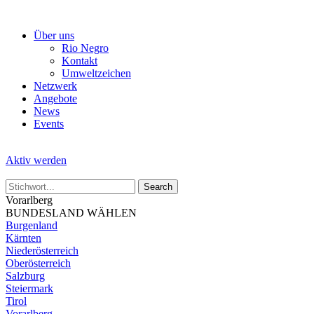
Skip
to
Über uns
the
Rio Negro
content
Kontakt
Umweltzeichen
Netzwerk
Angebote
News
Events
Aktiv werden
Vorarlberg
BUNDESLAND WÄHLEN
Burgenland
Kärnten
Niederösterreich
Oberösterreich
Salzburg
Steiermark
Tirol
Vorarlberg