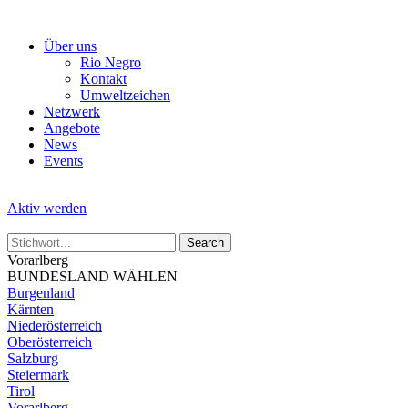
Skip
to
Über uns
the
Rio Negro
content
Kontakt
Umweltzeichen
Netzwerk
Angebote
News
Events
Aktiv werden
Vorarlberg
BUNDESLAND WÄHLEN
Burgenland
Kärnten
Niederösterreich
Oberösterreich
Salzburg
Steiermark
Tirol
Vorarlberg