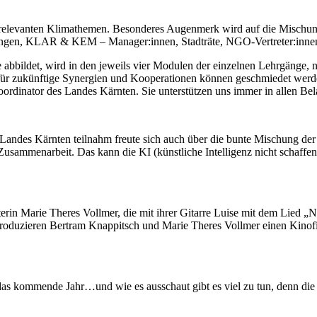
 relevanten Klimathemen. Besonderes Augenmerk wird auf die Mischung 
ungen, KLAR & KEM – Manager:innen, Stadträte, NGO-Vertreter:innen au
nge abbildet, wird in den jeweils vier Modulen der einzelnen Lehrgänge
n für zukünftige Synergien und Kooperationen können geschmiedet wer
rdinator des Landes Kärnten. Sie unterstützen uns immer in allen Be
n Landes Kärnten teilnahm freute sich auch über die bunte Mischung der
 Zusammenarbeit. Das kann die KI (künstliche Intelligenz nicht schaff
 Marie Theres Vollmer, die mit ihrer Gitarre Luise mit dem Lied „Neb
 produzieren Bertram Knappitsch und Marie Theres Vollmer einen
s kommende Jahr…und wie es ausschaut gibt es viel zu tun, denn die fos