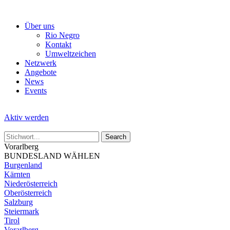
Skip
to
Über uns
the
Rio Negro
content
Kontakt
Umweltzeichen
Netzwerk
Angebote
News
Events
Aktiv werden
Vorarlberg
BUNDESLAND WÄHLEN
Burgenland
Kärnten
Niederösterreich
Oberösterreich
Salzburg
Steiermark
Tirol
Vorarlberg