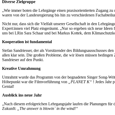
Diverse Zielgruppe
„Wie immer boten die Lehrgänge einen praxisorientierten Zugang zu
waren von der Landesregierung bis hin zu verschiedenen Fachabteil
Nicht nur, dass sich die Vielfalt unserer Gesellschaft in den Lehrgä
Expert:innen viel Platz eingeräumt. „Nur so ergeben sich neue Idee
uns bei LRin Sara Schaar und bei Markus Kottek, dem Klimaschutzkoo
Kooperation ist fundamental
Stefan Sandriesser, der als Vorsitzender des Bildungsausschusses de
allen klar sein. Die großen Probleme, die wir lösen müssen bedingen
Sandrieser auf den Punkt.
Kreative Umrahmung
Umrahmt wurde das Programm von der begnadeten Singer Song-Writerin
Höhepunkt war die Filmvorführung von
„PLANET K“
! Jedes Jahr
Genial!
Ausblick ins neue Jahr
„Nach diesem erfolgreichen Lehrgangsjahr laufen die Planungen für da
Zukunft:
„The answer is blowin` in the wind!“