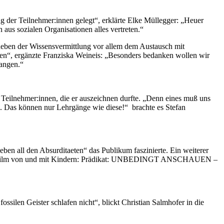
der Teilnehmer:innen gelegt“, erklärte Elke Müllegger: „Heuer
s sozialen Organisationen alles vertreten.“
, neben der Wissensvermittlung vor allem dem Austausch mit
den“, ergänzte Franziska Weineis: „Besonders bedanken wollen wir
langen.“
 Teilnehmer:innen, die er auszeichnen durfte. „Denn eines muß uns
en. Das können nur Lehrgänge wie diese!“ brachte es Stefan
en all den Absurditaeten“ das Publikum faszinierte. Ein weiterer
 Kinofilm von und mit Kindern: Prädikat: UNBEDINGT ANSCHAUEN –
silen Geister schlafen nicht“, blickt Christian Salmhofer in die