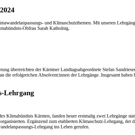
 2024
limawandelanpassungs- und Klimaschutzthemen. Mit unseren Lehrgänge
limabündnis-Obfrau Sarah Katholnig.
erung überreichten der Kärntner Landtagsabgeordnete Stefan Sandriese
te an die erfolgreichen Absolvent:innen der Lehrgänge. Insgesamt habe
s-Lehrgang
des Klimabündnis Kärnten, fanden heuer erstmalig zwei Lehrgänge stat
organisierten. Ergänzend zum etablierten Klimaschutz-Lehrgang, der d
wandelanpassungs-Lehrgang ins Leben gerufen.