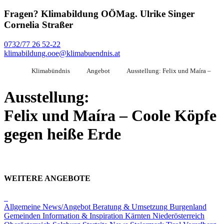
Fragen?
Klimabildung OÖ
Mag. Ulrike Singer
Cornelia Straßer
0732/77 26 52-22
klimabildung.ooe@klimabuendnis.at
Klimabündnis
Angebot
Ausstellung: Felix und Maíra –
Ausstellung:
Felix und Maíra – Coole Köpfe
gegen heiße Erde
WEITERE ANGEBOTE
Allgemeine News/Angebot
Beratung & Umsetzung
Burgenland
Gemeinden
Information & Inspiration
Kärnten
Niederösterreich