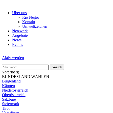
Skip
to
Über uns
the
Rio Negro
content
Kontakt
Umweltzeichen
Netzwerk
Angebote
News
Events
Aktiv werden
Vorarlberg
BUNDESLAND WÄHLEN
Burgenland
Kärnten
Niederösterreich
Oberösterreich
Salzburg
Steiermark
Tirol
Vorarlberg