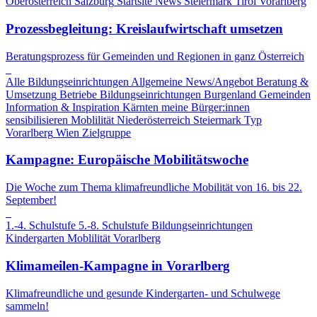
Oberösterreich
Salzburg
Startsite News
Steiermark
Tirol
Vorarlberg
Prozessbegleitung: Kreislaufwirtschaft umsetzen
Beratungsprozess für Gemeinden und Regionen in ganz Österreich
Alle Bildungseinrichtungen
Allgemeine News/Angebot
Beratung &
Umsetzung
Betriebe
Bildungseinrichtungen
Burgenland
Gemeinden
Information & Inspiration
Kärnten
meine Bürger:innen
sensibilisieren
Moblilität
Niederösterreich
Steiermark
Typ
Vorarlberg
Wien
Zielgruppe
Kampagne: Europäische Mobilitätswoche
Die Woche zum Thema klimafreundliche Mobilität von 16. bis 22.
September!
1.-4. Schulstufe
5.-8. Schulstufe
Bildungseinrichtungen
Kindergarten
Moblilität
Vorarlberg
Klimameilen-Kampagne in Vorarlberg
Klimafreundliche und gesunde Kindergarten- und Schulwege
sammeln!