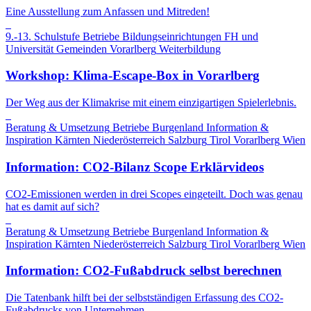
Eine Ausstellung zum Anfassen und Mitreden!
9.-13. Schulstufe
Betriebe
Bildungseinrichtungen
FH und
Universität
Gemeinden
Vorarlberg
Weiterbildung
Workshop: Klima-Escape-Box in Vorarlberg
Der Weg aus der Klimakrise mit einem einzigartigen Spielerlebnis.
Beratung & Umsetzung
Betriebe
Burgenland
Information &
Inspiration
Kärnten
Niederösterreich
Salzburg
Tirol
Vorarlberg
Wien
Information: CO2-Bilanz Scope Erklärvideos
CO2-Emissionen werden in drei Scopes eingeteilt. Doch was genau
hat es damit auf sich?
Beratung & Umsetzung
Betriebe
Burgenland
Information &
Inspiration
Kärnten
Niederösterreich
Salzburg
Tirol
Vorarlberg
Wien
Information: CO2-Fußabdruck selbst berechnen
Die Tatenbank hilft bei der selbstständigen Erfassung des CO2-
Fußabdrucks von Unternehmen