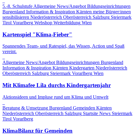
5.-8. Schulstufe
Allgemeine News/Angebot
Bildungseinrichtungen
Burgenland
Information & Inspiration
Kärnten
meine Bürger:innen
sensibilisieren
Niederösterreich
Oberösterreich
Salzburg
Steiermark
Tirol
Vorarlberg
Webshop
Weiterbildung
Wien
Kartenspiel "Klima-Fieber"
Spannendes Team- und Ratespiel, das Wissen, Action und Spaß
vereint.
Allgemeine News/Angebot
Bildungseinrichtungen
Burgenland
Information & Inspiration
Kärnten
Kindergarten
Niederösterreich
Oberösterreich
Salzburg
Steiermark
Vorarlberg
Wien
Mit Klimafee Lila durchs Kindergartenjahr
Aktionsideen und Impluse rund um Klima und Umwelt
Beratung & Umsetzung
Burgenland
Gemeinden
Kärnten
Niederösterreich
Oberösterreich
Salzburg
Startsite News
Steiermark
Tirol
Vorarlberg
KlimaBilanz für Gemeinden