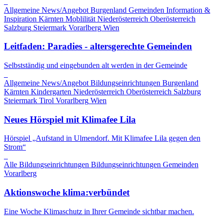
Allgemeine News/Angebot
Burgenland
Gemeinden
Information &
Inspiration
Kärnten
Moblilität
Niederösterreich
Oberösterreich
Salzburg
Steiermark
Vorarlberg
Wien
Leitfaden: Paradies - altersgerechte Gemeinden
Selbstständig und eingebunden alt werden in der Gemeinde
Allgemeine News/Angebot
Bildungseinrichtungen
Burgenland
Kärnten
Kindergarten
Niederösterreich
Oberösterreich
Salzburg
Steiermark
Tirol
Vorarlberg
Wien
Neues Hörspiel mit Klimafee Lila
Hörspiel „Aufstand in Ulmendorf. Mit Klimafee Lila gegen den
Strom“
Alle Bildungseinrichtungen
Bildungseinrichtungen
Gemeinden
Vorarlberg
Aktionswoche klima:verbündet
Eine Woche Klimaschutz in Ihrer Gemeinde sichtbar machen.