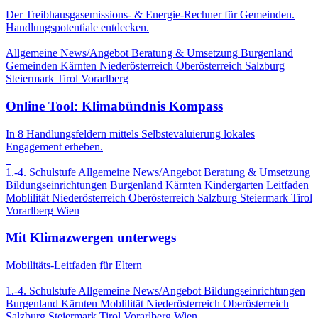
Der Treibhausgasemissions- & Energie-Rechner für Gemeinden.
Handlungspotentiale entdecken.
Allgemeine News/Angebot
Beratung & Umsetzung
Burgenland
Gemeinden
Kärnten
Niederösterreich
Oberösterreich
Salzburg
Steiermark
Tirol
Vorarlberg
Online Tool: Klimabündnis Kompass
In 8 Handlungsfeldern mittels Selbstevaluierung lokales
Engagement erheben.
1.-4. Schulstufe
Allgemeine News/Angebot
Beratung & Umsetzung
Bildungseinrichtungen
Burgenland
Kärnten
Kindergarten
Leitfaden
Moblilität
Niederösterreich
Oberösterreich
Salzburg
Steiermark
Tirol
Vorarlberg
Wien
Mit Klimazwergen unterwegs
Mobilitäts-Leitfaden für Eltern
1.-4. Schulstufe
Allgemeine News/Angebot
Bildungseinrichtungen
Burgenland
Kärnten
Moblilität
Niederösterreich
Oberösterreich
Salzburg
Steiermark
Tirol
Vorarlberg
Wien