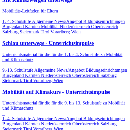
Mobilitäts-Leitfaden für Eltern
1.-4. Schulstufe
Allgemeine News/Angebot
Bildungseinrichtungen
Burgenland
Kärnten
Moblilität
Niederösterreich
Oberösterreich
Salzburg
Steiermark
Tirol
Vorarlberg
Wien
Schlau unterwegs - Unterrichtsimpulse
Unterrichtsmaterial für die für die 1. bis 4. Schulstufe zu Mobilität
und Klimaschutz
9.-13. Schulstufe
Allgemeine News/Angebot
Bildungseinrichtungen
Burgenland
Kärnten
Niederösterreich
Oberösterreich
Salzburg
Steiermark
Tirol
Vorarlberg
Wien
Mobilität auf Klimakurs - Unterrichtsimpulse
Unterrichtsmaterial für die für die 9. bis 13. Schulstufe zu Mobilität
und Klimaschutz
1.-4. Schulstufe
Allgemeine News/Angebot
Bildungseinrichtungen
Burgenland
Kärnten
Niederösterreich
Oberösterreich
Salzburg
Steiermark
Tirol
Vorarlberg
Wien