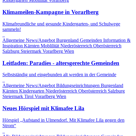
Kindergarten
Moblilität
Vorarlberg
Klimameilen-Kampagne in Vorarlberg
Klimafreundliche und gesunde Kindergarten- und Schulwege
sammeln!
Allgemeine News/Angebot
Burgenland
Gemeinden
Information &
Inspiration
Kärnten
Moblilität
Niederösterreich
Oberösterreich
Salzburg
Steiermark
Vorarlberg
Wien
Leitfaden: Paradies - altersgerechte Gemeinden
Selbstständig und eingebunden alt werden in der Gemeinde
Allgemeine News/Angebot
Bildungseinrichtungen
Burgenland
Kärnten
Kindergarten
Niederösterreich
Oberösterreich
Salzburg
Steiermark
Tirol
Vorarlberg
Wien
Neues Hörspiel mit Klimafee Lila
Hörspiel „Aufstand in Ulmendorf. Mit Klimafee Lila gegen den
Strom“