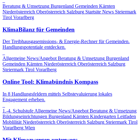
Beratung & Umsetzung
Burgenland
Gemeinden
Kärnten
Niederösterreich
Oberösterreich
Salzburg
Startsite News
Steiermark
Tirol
Vorarlberg
KlimaBilanz für Gemeinden
Der Treibhausgasemissions- & Energie-Rechner für Gemeinden.
Handlungspotentiale entdecken.
Allgemeine News/Angebot
Beratung & Umsetzung
Burgenland
Gemeinden
Kärnten
Niederösterreich
Oberösterreich
Salzburg
Steiermark
Tirol
Vorarlberg
Online Tool: Klimabündnis Kompass
In 8 Handlungsfeldern mittels Selbstevaluierung lokales
Engagement erheben.
1.-4. Schulstufe
Allgemeine News/Angebot
Beratung & Umsetzung
Bildungseinrichtungen
Burgenland
Kärnten
Kindergarten
Leitfaden
Moblilität
Niederösterreich
Oberösterreich
Salzburg
Steiermark
Tirol
Vorarlberg
Wien
Mit Klimazwergen unterwegs