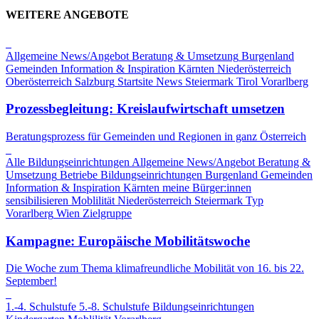
WEITERE ANGEBOTE
Allgemeine News/Angebot
Beratung & Umsetzung
Burgenland
Gemeinden
Information & Inspiration
Kärnten
Niederösterreich
Oberösterreich
Salzburg
Startsite News
Steiermark
Tirol
Vorarlberg
Prozessbegleitung: Kreislaufwirtschaft umsetzen
Beratungsprozess für Gemeinden und Regionen in ganz Österreich
Alle Bildungseinrichtungen
Allgemeine News/Angebot
Beratung &
Umsetzung
Betriebe
Bildungseinrichtungen
Burgenland
Gemeinden
Information & Inspiration
Kärnten
meine Bürger:innen
sensibilisieren
Moblilität
Niederösterreich
Steiermark
Typ
Vorarlberg
Wien
Zielgruppe
Kampagne: Europäische Mobilitätswoche
Die Woche zum Thema klimafreundliche Mobilität von 16. bis 22.
September!
1.-4. Schulstufe
5.-8. Schulstufe
Bildungseinrichtungen