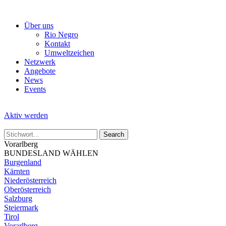
Skip
to
Über uns
the
Rio Negro
content
Kontakt
Umweltzeichen
Netzwerk
Angebote
News
Events
Aktiv werden
Vorarlberg
BUNDESLAND WÄHLEN
Burgenland
Kärnten
Niederösterreich
Oberösterreich
Salzburg
Steiermark
Tirol
Vorarlberg