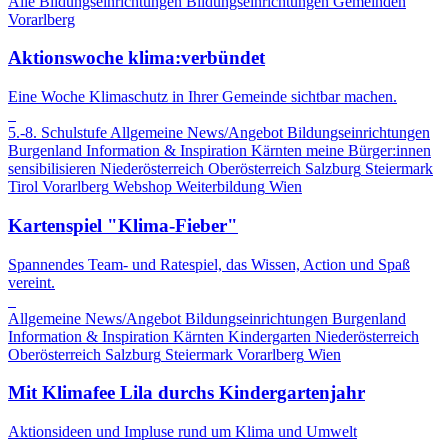
Alle Bildungseinrichtungen
Bildungseinrichtungen
Gemeinden
Vorarlberg
Aktionswoche klima:verbündet
Eine Woche Klimaschutz in Ihrer Gemeinde sichtbar machen.
5.-8. Schulstufe
Allgemeine News/Angebot
Bildungseinrichtungen
Burgenland
Information & Inspiration
Kärnten
meine Bürger:innen
sensibilisieren
Niederösterreich
Oberösterreich
Salzburg
Steiermark
Tirol
Vorarlberg
Webshop
Weiterbildung
Wien
Kartenspiel "Klima-Fieber"
Spannendes Team- und Ratespiel, das Wissen, Action und Spaß
vereint.
Allgemeine News/Angebot
Bildungseinrichtungen
Burgenland
Information & Inspiration
Kärnten
Kindergarten
Niederösterreich
Oberösterreich
Salzburg
Steiermark
Vorarlberg
Wien
Mit Klimafee Lila durchs Kindergartenjahr
Aktionsideen und Impluse rund um Klima und Umwelt