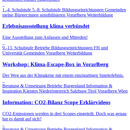
1.-4. Schulstufe
5.-8. Schulstufe
Bildungseinrichtungen
Gemeinden
meine Bürger:innen sensibilisieren
Vorarlberg
Weiterbildung
Erlebnisausstellung klima verbündet
Eine Ausstellung zum Anfassen und Mitreden!
9.-13. Schulstufe
Betriebe
Bildungseinrichtungen
FH und
Universität
Gemeinden
Vorarlberg
Weiterbildung
Workshop: Klima-Escape-Box in Vorarlberg
Der Weg aus der Klimakrise mit einem einzigartigen Spielerlebnis.
Beratung & Umsetzung
Betriebe
Burgenland
Information &
Inspiration
Kärnten
Niederösterreich
Salzburg
Tirol
Vorarlberg
Wien
Information: CO2-Bilanz Scope Erklärvideos
CO2-Emissionen werden in drei Scopes eingeteilt. Doch was genau
hat es damit auf sich?
Beratung & Umsetzung
Betriebe
Burgenland
Information &