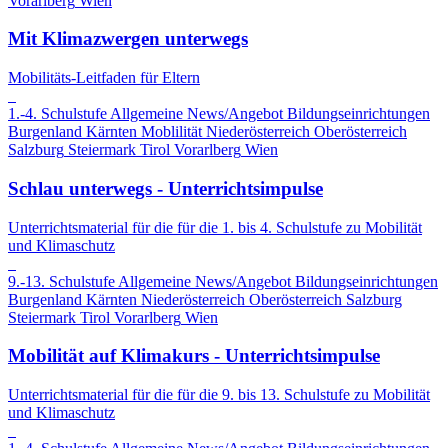
Vorarlberg
Wien
Mit Klimazwergen unterwegs
Mobilitäts-Leitfaden für Eltern
1.-4. Schulstufe
Allgemeine News/Angebot
Bildungseinrichtungen
Burgenland
Kärnten
Moblilität
Niederösterreich
Oberösterreich
Salzburg
Steiermark
Tirol
Vorarlberg
Wien
Schlau unterwegs - Unterrichtsimpulse
Unterrichtsmaterial für die für die 1. bis 4. Schulstufe zu Mobilität
und Klimaschutz
9.-13. Schulstufe
Allgemeine News/Angebot
Bildungseinrichtungen
Burgenland
Kärnten
Niederösterreich
Oberösterreich
Salzburg
Steiermark
Tirol
Vorarlberg
Wien
Mobilität auf Klimakurs - Unterrichtsimpulse
Unterrichtsmaterial für die für die 9. bis 13. Schulstufe zu Mobilität
und Klimaschutz