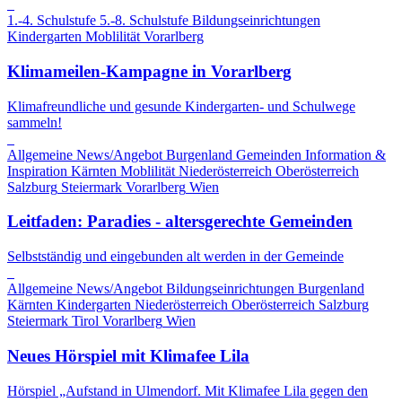
1.-4. Schulstufe
5.-8. Schulstufe
Bildungseinrichtungen
Kindergarten
Moblilität
Vorarlberg
Klimameilen-Kampagne in Vorarlberg
Klimafreundliche und gesunde Kindergarten- und Schulwege
sammeln!
Allgemeine News/Angebot
Burgenland
Gemeinden
Information &
Inspiration
Kärnten
Moblilität
Niederösterreich
Oberösterreich
Salzburg
Steiermark
Vorarlberg
Wien
Leitfaden: Paradies - altersgerechte Gemeinden
Selbstständig und eingebunden alt werden in der Gemeinde
Allgemeine News/Angebot
Bildungseinrichtungen
Burgenland
Kärnten
Kindergarten
Niederösterreich
Oberösterreich
Salzburg
Steiermark
Tirol
Vorarlberg
Wien
Neues Hörspiel mit Klimafee Lila
Hörspiel „Aufstand in Ulmendorf. Mit Klimafee Lila gegen den