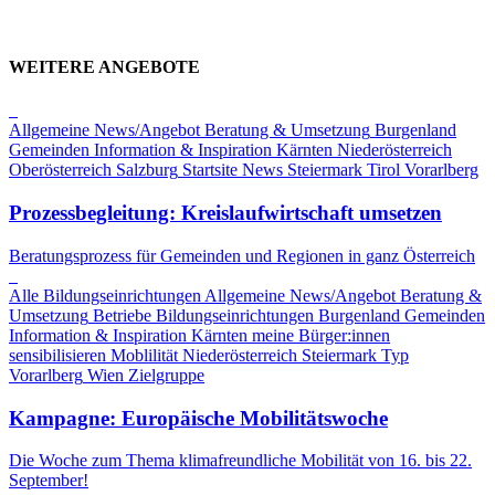
WEITERE ANGEBOTE
Allgemeine News/Angebot
Beratung & Umsetzung
Burgenland
Gemeinden
Information & Inspiration
Kärnten
Niederösterreich
Oberösterreich
Salzburg
Startsite News
Steiermark
Tirol
Vorarlberg
Prozessbegleitung: Kreislaufwirtschaft umsetzen
Beratungsprozess für Gemeinden und Regionen in ganz Österreich
Alle Bildungseinrichtungen
Allgemeine News/Angebot
Beratung &
Umsetzung
Betriebe
Bildungseinrichtungen
Burgenland
Gemeinden
Information & Inspiration
Kärnten
meine Bürger:innen
sensibilisieren
Moblilität
Niederösterreich
Steiermark
Typ
Vorarlberg
Wien
Zielgruppe
Kampagne: Europäische Mobilitätswoche
Die Woche zum Thema klimafreundliche Mobilität von 16. bis 22.
September!