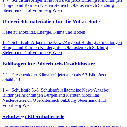
1.-4. Schulstufe
Allgemeine News/Angebot
Bildungseinrichtungen
Burgenland
Kärnten
Niederösterreich
Oberösterreich
Salzburg
Steiermark
Tirol
Vorarlberg
Wien
Unterrichtsmaterialien für die Volksschule
Hefte zu Mobilität, Energie, Klima und Boden
1.-4. Schulstufe
Allgemeine News/Angebot
Bildungseinrichtungen
Burgenland
Kärnten
Kindergarten
Oberösterreich
Salzburg
Steiermark
Tirol
Vorarlberg
Wien
Bildbögen für Bilderbuch-Erzähltheater
"Das Geschenk der Klimafee" jetzt auch als A3-Bildbögen
erhältlich!
1.-4. Schulstufe
5.-8. Schulstufe
Allgemeine News/Angebot
Bildungseinrichtungen
Burgenland
Kärnten
Moblilität
Niederösterreich
Oberösterreich
Salzburg
Steiermark
Tirol
Vorarlberg
Wien
Schulweg: Elternhaltestelle