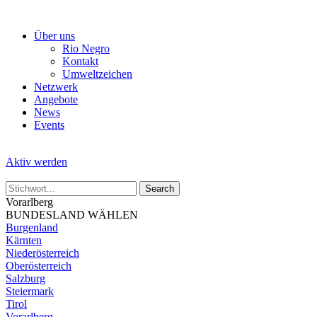
Skip
to
Über uns
the
Rio Negro
content
Kontakt
Umweltzeichen
Netzwerk
Angebote
News
Events
Aktiv werden
Vorarlberg
BUNDESLAND WÄHLEN
Burgenland
Kärnten
Niederösterreich
Oberösterreich
Salzburg
Steiermark
Tirol
Vorarlberg