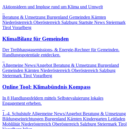
Aktionsideen und Impluse rund um Klima und Umwelt
Beratung & Umsetzung
Burgenland
Gemeinden
Kärnten
Niederösterreich
Oberösterreich
Salzburg
Startsite News
Steiermark
Tirol
Vorarlberg
KlimaBilanz für Gemeinden
Der Treibhausgasemissions- & Energie-Rechner für Gemeinden.
Handlungspotentiale entdecken.
Allgemeine News/Angebot
Beratung & Umsetzung
Burgenland
Gemeinden
Kärnten
Niederösterreich
Oberösterreich
Salzburg
Steiermark
Tirol
Vorarlberg
Online Tool: Klimabündnis Kompass
In 8 Handlungsfeldern mittels Selbstevaluierung lokales
Engagement erheben.
1.-4. Schulstufe
Allgemeine News/Angebot
Beratung & Umsetzung
Bildungseinrichtungen
Burgenland
Kärnten
Kindergarten
Leitfaden
Moblilität
Niederösterreich
Oberösterreich
Salzburg
Steiermark
Tirol