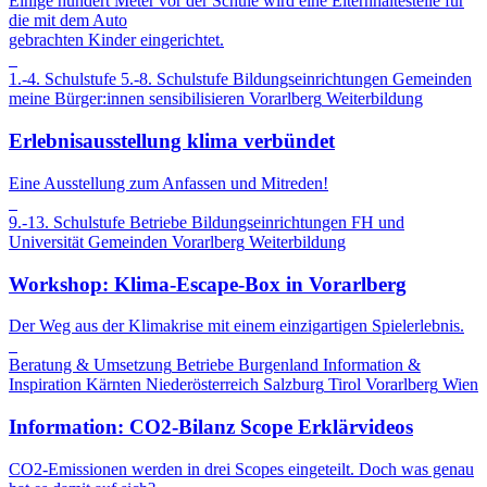
Einige hundert Meter vor der Schule wird eine Elternhaltestelle für
die mit dem Auto
gebrachten Kinder eingerichtet.
1.-4. Schulstufe
5.-8. Schulstufe
Bildungseinrichtungen
Gemeinden
meine Bürger:innen sensibilisieren
Vorarlberg
Weiterbildung
Erlebnisausstellung klima verbündet
Eine Ausstellung zum Anfassen und Mitreden!
9.-13. Schulstufe
Betriebe
Bildungseinrichtungen
FH und
Universität
Gemeinden
Vorarlberg
Weiterbildung
Workshop: Klima-Escape-Box in Vorarlberg
Der Weg aus der Klimakrise mit einem einzigartigen Spielerlebnis.
Beratung & Umsetzung
Betriebe
Burgenland
Information &
Inspiration
Kärnten
Niederösterreich
Salzburg
Tirol
Vorarlberg
Wien
Information: CO2-Bilanz Scope Erklärvideos
CO2-Emissionen werden in drei Scopes eingeteilt. Doch was genau