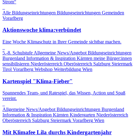
Strom“
Alle Bildungseinrichtungen
Bildungseinrichtungen
Gemeinden
Vorarlberg
Aktionswoche klima:verbündet
Eine Woche Klimaschutz in Ihrer Gemeinde sichtbar machen.
5.-8. Schulstufe
Allgemeine News/Angebot
Bildungseinrichtungen
Burgenland
Information & Inspiration
Kärnten
meine Bürger:innen
sensibilisieren
Niederösterreich
Oberösterreich
Salzburg
Steiermark
Tirol
Vorarlberg
Webshop
Weiterbildung
Wien
Kartenspiel "Klima-Fieber"
Spannendes Team- und Ratespiel, das Wissen, Action und Spaß
vereint.
Allgemeine News/Angebot
Bildungseinrichtungen
Burgenland
Information & Inspiration
Kärnten
Kindergarten
Niederösterreich
Oberösterreich
Salzburg
Steiermark
Vorarlberg
Wien
Mit Klimafee Lila durchs Kindergartenjahr