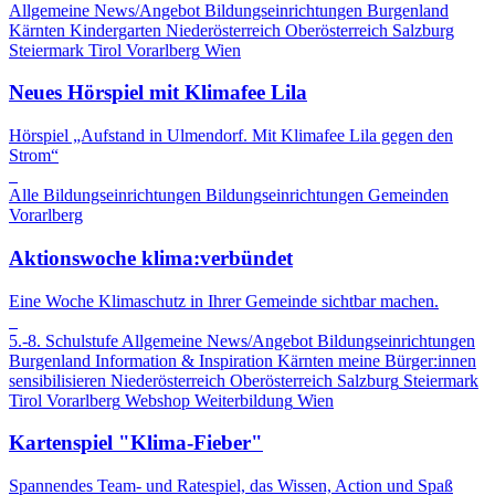
Allgemeine News/Angebot
Bildungseinrichtungen
Burgenland
Kärnten
Kindergarten
Niederösterreich
Oberösterreich
Salzburg
Steiermark
Tirol
Vorarlberg
Wien
Neues Hörspiel mit Klimafee Lila
Hörspiel „Aufstand in Ulmendorf. Mit Klimafee Lila gegen den
Strom“
Alle Bildungseinrichtungen
Bildungseinrichtungen
Gemeinden
Vorarlberg
Aktionswoche klima:verbündet
Eine Woche Klimaschutz in Ihrer Gemeinde sichtbar machen.
5.-8. Schulstufe
Allgemeine News/Angebot
Bildungseinrichtungen
Burgenland
Information & Inspiration
Kärnten
meine Bürger:innen
sensibilisieren
Niederösterreich
Oberösterreich
Salzburg
Steiermark
Tirol
Vorarlberg
Webshop
Weiterbildung
Wien
Kartenspiel "Klima-Fieber"
Spannendes Team- und Ratespiel, das Wissen, Action und Spaß