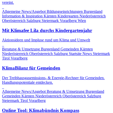
vereint.
Allgemeine News/Angebot
Bildungseinrichtungen
Burgenland
Information & Inspiration
Kärnten
Kindergarten
Niederösterreich
Oberösterreich
Salzburg
Steiermark
Vorarlberg
Wien
Mit Klimafee Lila durchs Kindergartenjahr
Aktionsideen und Impluse rund um Klima und Umwelt
Beratung & Umsetzung
Burgenland
Gemeinden
Kärnten
Niederösterreich
Oberösterreich
Salzburg
Startsite News
Steiermark
Tirol
Vorarlberg
KlimaBilanz für Gemeinden
Der Treibhausgasemissions- & Energie-Rechner für Gemeinden.
Handlungspotentiale entdecken.
Allgemeine News/Angebot
Beratung & Umsetzung
Burgenland
Gemeinden
Kärnten
Niederösterreich
Oberösterreich
Salzburg
Steiermark
Tirol
Vorarlberg
Online Tool: Klimabündnis Kompass