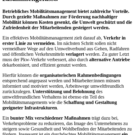
Betriebliches Mobilitätsmanagement bietet zahlreiche Vorteile
.
Durch gezielte Maßnahmen zur Förderung nachhaltiger
Mobilität können Kosten gesenkt, die Umwelt geschützt und die
Z
ufriedenheit
der Mitarbeitenden
gesteigert werden.
Ein effektives
Mobilitätsmanagement
zielt darauf ab,
Verkehr in
erster Linie zu vermeiden
. Im nächsten Schritt
sollen nicht
vermeidbare Wege auf den Umweltverbund aus Gehen, Radfahren
und öffentlichen Verkehrsmitteln
verlagert
werden.
Zu guter Letzt
muss
der Pkw-Verkehr verbessert, also durch
alternative Antriebe
d
ekarbonisiert,
und effizient genutzt
werden.
Hierfür können die
organisatorischen Rahmenbedingungen
entsprechend angepasst werden
und
Mitarbeiter:innen müssen
informiert und motiviert werden, Arbeitswege umweltfreundlich
zurückzulegen.
Unterstützung und Belohnung
des
umweltfreundlichen Verhaltens
ist ebenso ein Teil des
Mobilitätsmanagements wie die
Schaffung und Gestaltung
geeigneter Infrastrukturen
.
Ein
bunter Mix verschiedener Maßnahmen
trägt dazu bei,
Verkehrspro
bleme zu reduzieren
,
das
Image des Unternehmens zu
steigern
sowie Gesundheit und Wohlbefinden der Mitarbeitenden zu
fördern.
Insgesamt ist ein durchdachtes Mobilitätsmanagement
ein