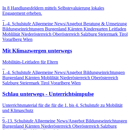
In 8 Handlungsfeldern mittels Selbstevaluierung lokales
Engagement erheben.
1.-4. Schulstufe
Allgemeine News/Angebot
Beratung & Umsetzung
Bildungseinrichtungen
Burgenland
Kärnten
Kindergarten
Leitfaden
Moblilität
Niederösterreich
Oberösterreich
Salzburg
Steiermark
Tirol
Vorarlberg
Wien
Mit Klimazwergen unterwegs
Mobilitäts-Leitfaden für Eltern
1.-4. Schulstufe
Allgemeine News/Angebot
Bildungseinrichtungen
Burgenland
Kärnten
Moblilität
Niederösterreich
Oberösterreich
Salzburg
Steiermark
Tirol
Vorarlberg
Wien
Schlau unterwegs - Unterrichtsimpulse
Unterrichtsmaterial für die für die 1. bis 4. Schulstufe zu Mobilität
und Klimaschutz
9.-13. Schulstufe
Allgemeine News/Angebot
Bildungseinrichtungen
Burgenland
Kärnten
Niederösterreich
Oberösterreich
Salzburg