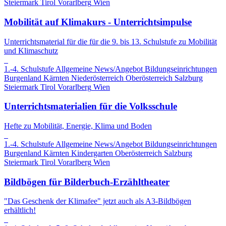
Steiermark
Tirol
Vorarlberg
Wien
Mobilität auf Klimakurs - Unterrichtsimpulse
Unterrichtsmaterial für die für die 9. bis 13. Schulstufe zu Mobilität
und Klimaschutz
1.-4. Schulstufe
Allgemeine News/Angebot
Bildungseinrichtungen
Burgenland
Kärnten
Niederösterreich
Oberösterreich
Salzburg
Steiermark
Tirol
Vorarlberg
Wien
Unterrichtsmaterialien für die Volksschule
Hefte zu Mobilität, Energie, Klima und Boden
1.-4. Schulstufe
Allgemeine News/Angebot
Bildungseinrichtungen
Burgenland
Kärnten
Kindergarten
Oberösterreich
Salzburg
Steiermark
Tirol
Vorarlberg
Wien
Bildbögen für Bilderbuch-Erzähltheater
"Das Geschenk der Klimafee" jetzt auch als A3-Bildbögen
erhältlich!