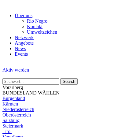
Skip
to
Über uns
the
Rio Negro
content
Kontakt
Umweltzeichen
Netzwerk
Angebote
News
Events
Aktiv werden
Vorarlberg
BUNDESLAND WÄHLEN
Burgenland
Kärnten
Niederösterreich
Oberösterreich
Salzburg
Steiermark
Tirol
Vorarlberg