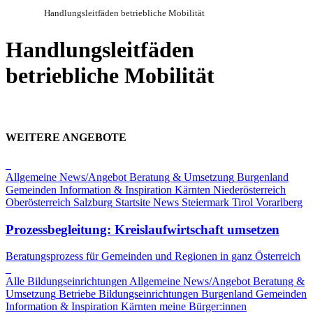
Handlungsleitfäden betriebliche Mobilität
Handlungsleitfäden
betriebliche Mobilität
WEITERE ANGEBOTE
Allgemeine News/Angebot
Beratung & Umsetzung
Burgenland
Gemeinden
Information & Inspiration
Kärnten
Niederösterreich
Oberösterreich
Salzburg
Startsite News
Steiermark
Tirol
Vorarlberg
Prozessbegleitung: Kreislaufwirtschaft umsetzen
Beratungsprozess für Gemeinden und Regionen in ganz Österreich
Alle Bildungseinrichtungen
Allgemeine News/Angebot
Beratung &
Umsetzung
Betriebe
Bildungseinrichtungen
Burgenland
Gemeinden
Information & Inspiration
Kärnten
meine Bürger:innen