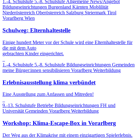
1.-4. Schulstufe
5.-8. Schulstufe
Allgemeine News/Angebot
Bildungseinrichtungen
Burgenland
Kärnten
Moblilität
Niederösterreich
Oberösterreich
Salzburg
Steiermark
Tirol
Vorarlberg
Wien
Schulweg: Elternhaltestelle
Einige hundert Meter vor der Schule wird eine Elternhaltestelle für
die mit dem Auto
gebrachten Kinder eingerichtet.
1.-4. Schulstufe
5.-8. Schulstufe
Bildungseinrichtungen
Gemeinden
meine Bürger:innen sensibilisieren
Vorarlberg
Weiterbildung
Erlebnisausstellung klima verbündet
Eine Ausstellung zum Anfassen und Mitreden!
9.-13. Schulstufe
Betriebe
Bildungseinrichtungen
FH und
Universität
Gemeinden
Vorarlberg
Weiterbildung
Workshop: Klima-Escape-Box in Vorarlberg
Der Weg aus der Klimakrise mit einem einzigartigen Spielerlebnis.