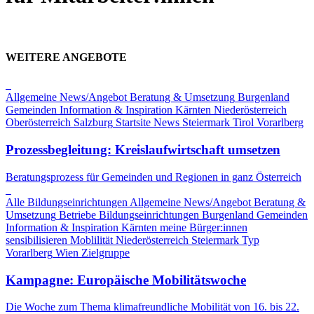
WEITERE ANGEBOTE
Allgemeine News/Angebot
Beratung & Umsetzung
Burgenland
Gemeinden
Information & Inspiration
Kärnten
Niederösterreich
Oberösterreich
Salzburg
Startsite News
Steiermark
Tirol
Vorarlberg
Prozessbegleitung: Kreislaufwirtschaft umsetzen
Beratungsprozess für Gemeinden und Regionen in ganz Österreich
Alle Bildungseinrichtungen
Allgemeine News/Angebot
Beratung &
Umsetzung
Betriebe
Bildungseinrichtungen
Burgenland
Gemeinden
Information & Inspiration
Kärnten
meine Bürger:innen
sensibilisieren
Moblilität
Niederösterreich
Steiermark
Typ
Vorarlberg
Wien
Zielgruppe
Kampagne: Europäische Mobilitätswoche
Die Woche zum Thema klimafreundliche Mobilität von 16. bis 22.