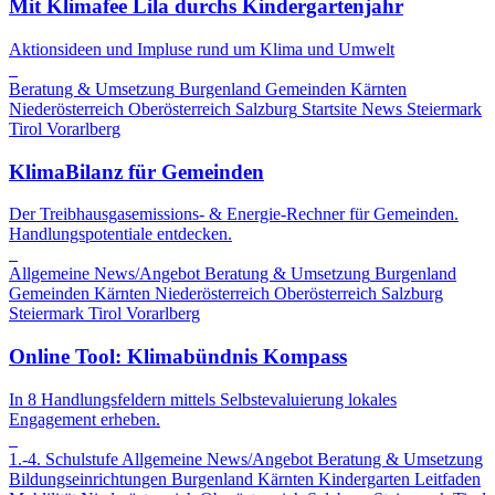
Mit Klimafee Lila durchs Kindergartenjahr
Aktionsideen und Impluse rund um Klima und Umwelt
Beratung & Umsetzung
Burgenland
Gemeinden
Kärnten
Niederösterreich
Oberösterreich
Salzburg
Startsite News
Steiermark
Tirol
Vorarlberg
KlimaBilanz für Gemeinden
Der Treibhausgasemissions- & Energie-Rechner für Gemeinden.
Handlungspotentiale entdecken.
Allgemeine News/Angebot
Beratung & Umsetzung
Burgenland
Gemeinden
Kärnten
Niederösterreich
Oberösterreich
Salzburg
Steiermark
Tirol
Vorarlberg
Online Tool: Klimabündnis Kompass
In 8 Handlungsfeldern mittels Selbstevaluierung lokales
Engagement erheben.
1.-4. Schulstufe
Allgemeine News/Angebot
Beratung & Umsetzung
Bildungseinrichtungen
Burgenland
Kärnten
Kindergarten
Leitfaden