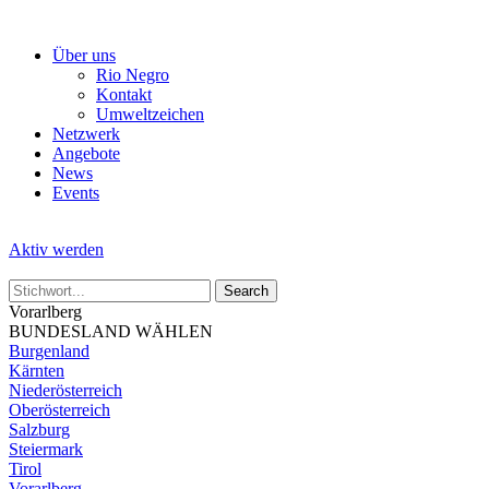
Skip
to
Über uns
the
Rio Negro
content
Kontakt
Umweltzeichen
Netzwerk
Angebote
News
Events
Aktiv werden
Vorarlberg
BUNDESLAND WÄHLEN
Burgenland
Kärnten
Niederösterreich
Oberösterreich
Salzburg
Steiermark
Tirol
Vorarlberg