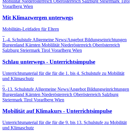
Moblilität
Niederösterreich
Oberösterreich
Salzburg
Steiermark
Tirol
Vorarlberg
Wien
Mit Klimazwergen unterwegs
Mobilitäts-Leitfaden für Eltern
1.-4. Schulstufe
Allgemeine News/Angebot
Bildungseinrichtungen
Burgenland
Kärnten
Moblilität
Niederösterreich
Oberösterreich
Salzburg
Steiermark
Tirol
Vorarlberg
Wien
Schlau unterwegs - Unterrichtsimpulse
Unterrichtsmaterial für die für die 1. bis 4. Schulstufe zu Mobilität
und Klimaschutz
9.-13. Schulstufe
Allgemeine News/Angebot
Bildungseinrichtungen
Burgenland
Kärnten
Niederösterreich
Oberösterreich
Salzburg
Steiermark
Tirol
Vorarlberg
Wien
Mobilität auf Klimakurs - Unterrichtsimpulse
Unterrichtsmaterial für die für die 9. bis 13. Schulstufe zu Mobilität
und Klimaschutz