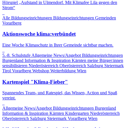
Hörspiel „Aufstand in Ulmendorf. Mit Klimafee Lila gegen den
Strom“
Alle Bildungseinrichtungen
Bildungseinrichtungen
Gemeinden
Vorarlberg
Aktionswoche klima:verbündet
Eine Woche Klimaschutz in Ihrer Gemeinde sichtbar machen.
5.-8. Schulstufe
Allgemeine News/Angebot
Bildungseinrichtungen
Burgenland
Information & Inspiration
Kärnten
meine Bürger:innen
sensibilisieren
Niederösterreich
Oberösterreich
Salzburg
Steiermark
Tirol
Vorarlberg
Webshop
Weiterbildung
Wien
Kartenspiel "Klima-Fieber"
Spannendes Team- und Ratespiel, das Wissen, Action und Spaß
vereint.
Allgemeine News/Angebot
Bildungseinrichtungen
Burgenland
Information & Inspiration
Kärnten
Kindergarten
Niederösterreich
Oberösterreich
Salzburg
Steiermark
Vorarlberg
Wien