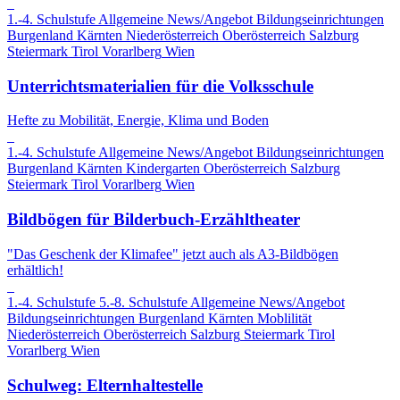
1.-4. Schulstufe
Allgemeine News/Angebot
Bildungseinrichtungen
Burgenland
Kärnten
Niederösterreich
Oberösterreich
Salzburg
Steiermark
Tirol
Vorarlberg
Wien
Unterrichtsmaterialien für die Volksschule
Hefte zu Mobilität, Energie, Klima und Boden
1.-4. Schulstufe
Allgemeine News/Angebot
Bildungseinrichtungen
Burgenland
Kärnten
Kindergarten
Oberösterreich
Salzburg
Steiermark
Tirol
Vorarlberg
Wien
Bildbögen für Bilderbuch-Erzähltheater
"Das Geschenk der Klimafee" jetzt auch als A3-Bildbögen
erhältlich!
1.-4. Schulstufe
5.-8. Schulstufe
Allgemeine News/Angebot
Bildungseinrichtungen
Burgenland
Kärnten
Moblilität
Niederösterreich
Oberösterreich
Salzburg
Steiermark
Tirol
Vorarlberg
Wien
Schulweg: Elternhaltestelle