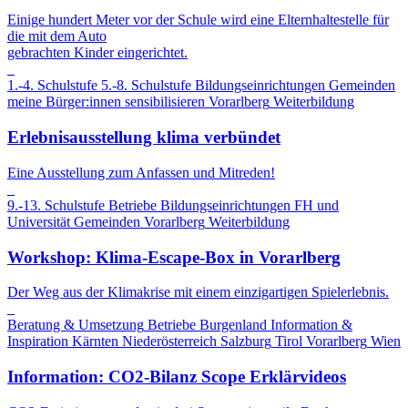
Einige hundert Meter vor der Schule wird eine Elternhaltestelle für
die mit dem Auto
gebrachten Kinder eingerichtet.
1.-4. Schulstufe
5.-8. Schulstufe
Bildungseinrichtungen
Gemeinden
meine Bürger:innen sensibilisieren
Vorarlberg
Weiterbildung
Erlebnisausstellung klima verbündet
Eine Ausstellung zum Anfassen und Mitreden!
9.-13. Schulstufe
Betriebe
Bildungseinrichtungen
FH und
Universität
Gemeinden
Vorarlberg
Weiterbildung
Workshop: Klima-Escape-Box in Vorarlberg
Der Weg aus der Klimakrise mit einem einzigartigen Spielerlebnis.
Beratung & Umsetzung
Betriebe
Burgenland
Information &
Inspiration
Kärnten
Niederösterreich
Salzburg
Tirol
Vorarlberg
Wien
Information: CO2-Bilanz Scope Erklärvideos