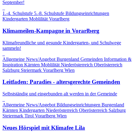
September!
1.-4. Schulstufe
5.-8. Schulstufe
Bildungseinrichtungen
Kindergarten
Moblilität
Vorarlberg
Klimameilen-Kampagne in Vorarlberg
Klimafreundliche und gesunde Kindergarten- und Schulwege
sammeln!
Allgemeine News/Angebot
Burgenland
Gemeinden
Information &
Inspiration
Kärnten
Moblilität
Niederösterreich
Oberösterreich
Salzburg
Steiermark
Vorarlberg
Wien
Leitfaden: Paradies - altersgerechte Gemeinden
Selbstständig und eingebunden alt werden in der Gemeinde
Allgemeine News/Angebot
Bildungseinrichtungen
Burgenland
Kärnten
Kindergarten
Niederösterreich
Oberösterreich
Salzburg
Steiermark
Tirol
Vorarlberg
Wien
Neues Hörspiel mit Klimafee Lila