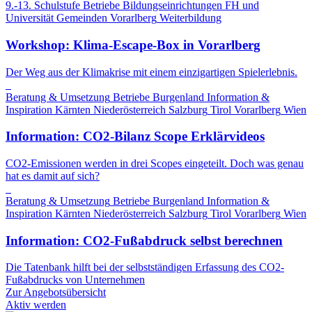
9.-13. Schulstufe
Betriebe
Bildungseinrichtungen
FH und
Universität
Gemeinden
Vorarlberg
Weiterbildung
Workshop: Klima-Escape-Box in Vorarlberg
Der Weg aus der Klimakrise mit einem einzigartigen Spielerlebnis.
Beratung & Umsetzung
Betriebe
Burgenland
Information &
Inspiration
Kärnten
Niederösterreich
Salzburg
Tirol
Vorarlberg
Wien
Information: CO2-Bilanz Scope Erklärvideos
CO2-Emissionen werden in drei Scopes eingeteilt. Doch was genau
hat es damit auf sich?
Beratung & Umsetzung
Betriebe
Burgenland
Information &
Inspiration
Kärnten
Niederösterreich
Salzburg
Tirol
Vorarlberg
Wien
Information: CO2-Fußabdruck selbst berechnen
Die Tatenbank hilft bei der selbstständigen Erfassung des CO2-
Fußabdrucks von Unternehmen
Zur Angebotsübersicht
Aktiv werden