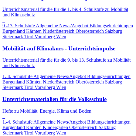
Unterrichtsmaterial für die für die 1. bis 4. Schulstufe zu Mobilität
und Klimaschutz
9.-13. Schulstufe
Allgemeine News/Angebot
Bildungseinrichtungen
Burgenland
Kärnten
Niederösterreich
Oberösterreich
Salzburg
Steiermark
Tirol
Vorarlberg
Wien
Mobilität auf Klimakurs - Unterrichtsimpulse
Unterrichtsmaterial für die für die 9. bis 13. Schulstufe zu Mobilität
und Klimaschutz
1.-4. Schulstufe
Allgemeine News/Angebot
Bildungseinrichtungen
Burgenland
Kärnten
Niederösterreich
Oberösterreich
Salzburg
Steiermark
Tirol
Vorarlberg
Wien
Unterrichtsmaterialien für die Volksschule
Hefte zu Mobilität, Energie, Klima und Boden
1.-4. Schulstufe
Allgemeine News/Angebot
Bildungseinrichtungen
Burgenland
Kärnten
Kindergarten
Oberösterreich
Salzburg
Steiermark
Tirol
Vorarlberg
Wien