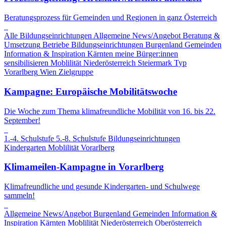
Beratungsprozess für Gemeinden und Regionen in ganz Österreich
Alle Bildungseinrichtungen
Allgemeine News/Angebot
Beratung &
Umsetzung
Betriebe
Bildungseinrichtungen
Burgenland
Gemeinden
Information & Inspiration
Kärnten
meine Bürger:innen
sensibilisieren
Moblilität
Niederösterreich
Steiermark
Typ
Vorarlberg
Wien
Zielgruppe
Kampagne: Europäische Mobilitätswoche
Die Woche zum Thema klimafreundliche Mobilität von 16. bis 22.
September!
1.-4. Schulstufe
5.-8. Schulstufe
Bildungseinrichtungen
Kindergarten
Moblilität
Vorarlberg
Klimameilen-Kampagne in Vorarlberg
Klimafreundliche und gesunde Kindergarten- und Schulwege
sammeln!
Allgemeine News/Angebot
Burgenland
Gemeinden
Information &
Inspiration
Kärnten
Moblilität
Niederösterreich
Oberösterreich