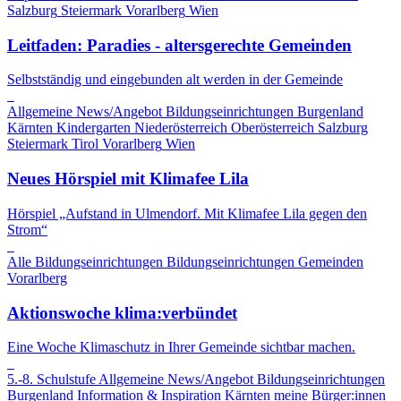
Salzburg
Steiermark
Vorarlberg
Wien
Leitfaden: Paradies - altersgerechte Gemeinden
Selbstständig und eingebunden alt werden in der Gemeinde
Allgemeine News/Angebot
Bildungseinrichtungen
Burgenland
Kärnten
Kindergarten
Niederösterreich
Oberösterreich
Salzburg
Steiermark
Tirol
Vorarlberg
Wien
Neues Hörspiel mit Klimafee Lila
Hörspiel „Aufstand in Ulmendorf. Mit Klimafee Lila gegen den
Strom“
Alle Bildungseinrichtungen
Bildungseinrichtungen
Gemeinden
Vorarlberg
Aktionswoche klima:verbündet
Eine Woche Klimaschutz in Ihrer Gemeinde sichtbar machen.
5.-8. Schulstufe
Allgemeine News/Angebot
Bildungseinrichtungen
Burgenland
Information & Inspiration
Kärnten
meine Bürger:innen