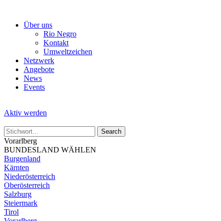
Skip
to
Über uns
the
Rio Negro
content
Kontakt
Umweltzeichen
Netzwerk
Angebote
News
Events
Aktiv werden
Vorarlberg
BUNDESLAND WÄHLEN
Burgenland
Kärnten
Niederösterreich
Oberösterreich
Salzburg
Steiermark
Tirol
Vorarlberg