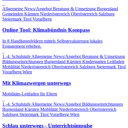
Allgemeine News/Angebot
Beratung & Umsetzung
Burgenland
Gemeinden
Kärnten
Niederösterreich
Oberösterreich
Salzburg
Steiermark
Tirol
Vorarlberg
Online Tool: Klimabündnis Kompass
In 8 Handlungsfeldern mittels Selbstevaluierung lokales
Engagement erheben.
1.-4. Schulstufe
Allgemeine News/Angebot
Beratung & Umsetzung
Bildungseinrichtungen
Burgenland
Kärnten
Kindergarten
Leitfaden
Moblilität
Niederösterreich
Oberösterreich
Salzburg
Steiermark
Tirol
Vorarlberg
Wien
Mit Klimazwergen unterwegs
Mobilitäts-Leitfaden für Eltern
1.-4. Schulstufe
Allgemeine News/Angebot
Bildungseinrichtungen
Burgenland
Kärnten
Moblilität
Niederösterreich
Oberösterreich
Salzburg
Steiermark
Tirol
Vorarlberg
Wien
Schlau unterwegs - Unterrichtsimpulse