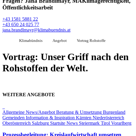
Fragen?
Jana Brandlmayr, MA
Klimagerechtigkeit,
Öffentlichkeitsarbeit
+43 1581 5881 22
+43 650 24 025 77
jana.brandlmayr@klimabuendnis.at
Klimabündnis
Angebot
Vortrag Rohstoffe
Vortrag: Unser Griff nach den
Rohstoffen der Welt.
WEITERE ANGEBOTE
Allgemeine News/Angebot
Beratung & Umsetzung
Burgenland
Gemeinden
Information & Inspiration
Kärnten
Niederösterreich
Oberösterreich
Salzburg
Startsite News
Steiermark
Tirol
Vorarlberg
Prozessbegleitung: Kreislaufwirtschaft umsetzen