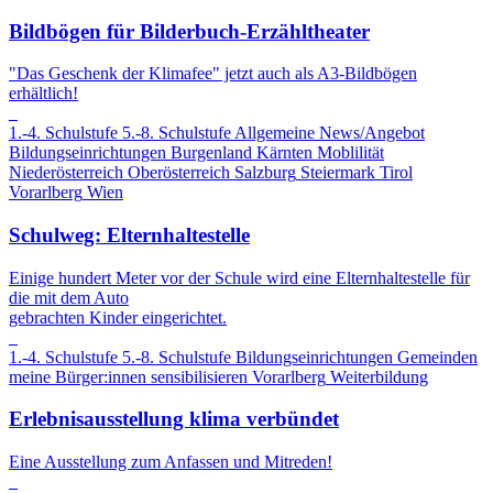
Bildbögen für Bilderbuch-Erzähltheater
"Das Geschenk der Klimafee" jetzt auch als A3-Bildbögen
erhältlich!
1.-4. Schulstufe
5.-8. Schulstufe
Allgemeine News/Angebot
Bildungseinrichtungen
Burgenland
Kärnten
Moblilität
Niederösterreich
Oberösterreich
Salzburg
Steiermark
Tirol
Vorarlberg
Wien
Schulweg: Elternhaltestelle
Einige hundert Meter vor der Schule wird eine Elternhaltestelle für
die mit dem Auto
gebrachten Kinder eingerichtet.
1.-4. Schulstufe
5.-8. Schulstufe
Bildungseinrichtungen
Gemeinden
meine Bürger:innen sensibilisieren
Vorarlberg
Weiterbildung
Erlebnisausstellung klima verbündet
Eine Ausstellung zum Anfassen und Mitreden!