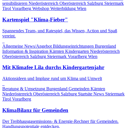
sensibilisieren
Niederösterreich
Oberösterreich
Salzburg
Steiermark
Tirol
Vorarlberg
Webshop
Weiterbildung
Wien
Kartenspiel "Klima-Fieber"
Spannendes Team- und Ratespiel, das Wissen, Action und Spaß
vereint.
Allgemeine News/Angebot
Bildungseinrichtungen
Burgenland
Information & Inspiration
Kärnten
Kindergarten
Niederösterreich
Oberösterreich
Salzburg
Steiermark
Vorarlberg
Wien
Mit Klimafee Lila durchs Kindergartenjahr
Aktionsideen und Impluse rund um Klima und Umwelt
Beratung & Umsetzung
Burgenland
Gemeinden
Kärnten
Niederösterreich
Oberösterreich
Salzburg
Startsite News
Steiermark
Tirol
Vorarlberg
KlimaBilanz für Gemeinden
Der Treibhausgasemissions- & Energie-Rechner für Gemeinden.
Handlungspotentiale entdecken.