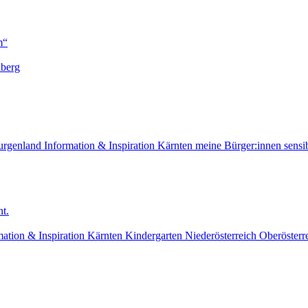
m“
lberg
urgenland
Information & Inspiration
Kärnten
meine Bürger:innen sensib
t.
mation & Inspiration
Kärnten
Kindergarten
Niederösterreich
Oberösterr