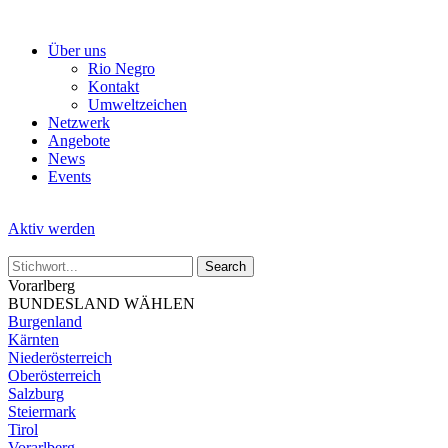
Skip
to
Über uns
the
Rio Negro
content
Kontakt
Umweltzeichen
Netzwerk
Angebote
News
Events
Aktiv werden
Vorarlberg
BUNDESLAND WÄHLEN
Burgenland
Kärnten
Niederösterreich
Oberösterreich
Salzburg
Steiermark
Tirol
Vorarlberg