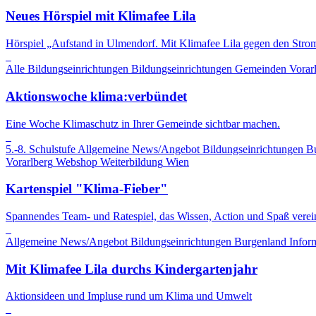
Neues Hörspiel mit Klimafee Lila
Hörspiel „Aufstand in Ulmendorf. Mit Klimafee Lila gegen den Stro
Alle Bildungseinrichtungen
Bildungseinrichtungen
Gemeinden
Vorar
Aktionswoche klima:verbündet
Eine Woche Klimaschutz in Ihrer Gemeinde sichtbar machen.
5.-8. Schulstufe
Allgemeine News/Angebot
Bildungseinrichtungen
B
Vorarlberg
Webshop
Weiterbildung
Wien
Kartenspiel "Klima-Fieber"
Spannendes Team- und Ratespiel, das Wissen, Action und Spaß verein
Allgemeine News/Angebot
Bildungseinrichtungen
Burgenland
Infor
Mit Klimafee Lila durchs Kindergartenjahr
Aktionsideen und Impluse rund um Klima und Umwelt