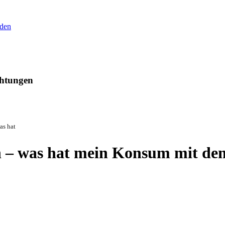
aden
chtungen
as hat
 – was hat mein Konsum mit de