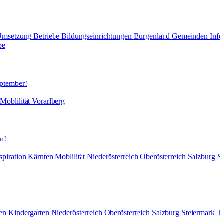
Umsetzung
Betriebe
Bildungseinrichtungen
Burgenland
Gemeinden
Inf
pe
eptember!
Moblilität
Vorarlberg
n!
spiration
Kärnten
Moblilität
Niederösterreich
Oberösterreich
Salzburg
en
Kindergarten
Niederösterreich
Oberösterreich
Salzburg
Steiermark
T