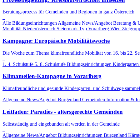
Beratungsprozess für Gemeinden und Regionen in ganz Österreich
Alle Bildungseinrichtungen
Allgemeine News/Angebot
Beratung & 
Moblilität
Niederösterreich
Steiermark
Typ
Vorarlberg
Wien
Zielgrup
Kampagne: Europäische Mobilitätswoche
Die Woche zum Thema klimafreundliche Mobilität von 16. bis 22. S
1.-4. Schulstufe
5.-8. Schulstufe
Bildungseinrichtungen
Kindergarten
Klimameilen-Kampagne in Vorarlberg
Klimafreundliche und gesunde Kindergarten- und Schulwege sammel
Allgemeine News/Angebot
Burgenland
Gemeinden
Information & In
Leitfaden: Paradies - altersgerechte Gemeinden
Selbstständig und eingebunden alt werden in der Gemeinde
Allgemeine News/Angebot
Bildungseinrichtungen
Burgenland
Kärnt