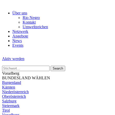
Skip
to
Über uns
the
Rio Negro
content
Kontakt
Umweltzeichen
Netzwerk
Angebote
News
Events
Aktiv werden
Vorarlberg
BUNDESLAND WÄHLEN
Burgenland
Kärnten
Niederösterreich
Oberösterreich
Salzburg
Steiermark
Tirol
Vorarlberg