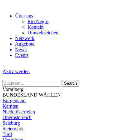
Skip
to
Über uns
the
Rio Negro
content
Kontakt
Umweltzeichen
Netzwerk
Angebote
News
Events
Aktiv werden
Vorarlberg
BUNDESLAND WÄHLEN
Burgenland
Kärnten
Niederösterreich
Oberösterreich
Salzburg
Steiermark
Tirol
Vorarlberg