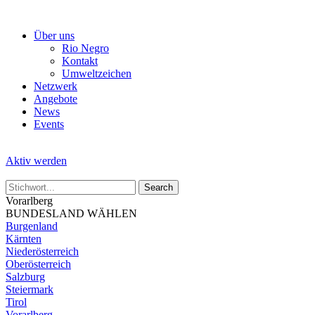
Skip
to
Über uns
the
Rio Negro
content
Kontakt
Umweltzeichen
Netzwerk
Angebote
News
Events
Aktiv werden
Vorarlberg
BUNDESLAND WÄHLEN
Burgenland
Kärnten
Niederösterreich
Oberösterreich
Salzburg
Steiermark
Tirol
Vorarlberg