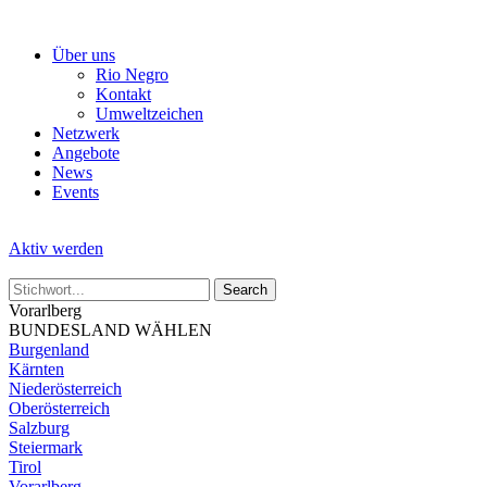
Skip
to
Über uns
the
Rio Negro
content
Kontakt
Umweltzeichen
Netzwerk
Angebote
News
Events
Aktiv werden
Vorarlberg
BUNDESLAND WÄHLEN
Burgenland
Kärnten
Niederösterreich
Oberösterreich
Salzburg
Steiermark
Tirol
Vorarlberg